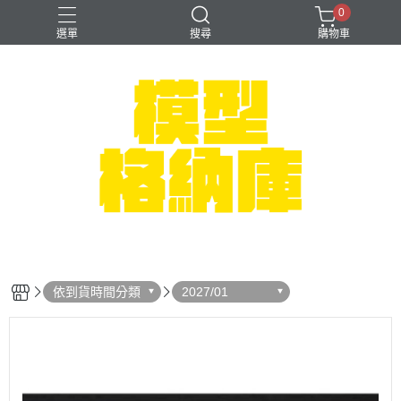
0
選單
搜尋
購物車
#NEXTEE
七龍珠
可以色色
崩壞：星穹鐵道
閃電霹靂車
依到貨時間分類
2027/01