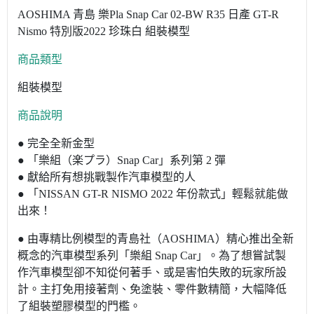
AOSHIMA 青島 樂Pla Snap Car 02-BW R35 日產 GT-R
Nismo 特別版2022 珍珠白 組裝模型
商品類型
組裝模型
商品說明
● 完全全新金型
● 「樂組（楽プラ）Snap Car」系列第 2 彈
● 獻給所有想挑戰製作汽車模型的人
● 「NISSAN GT-R NISMO 2022 年份款式」輕鬆就能做
出來！
● 由專精比例模型的青島社（AOSHIMA）精心推出全新
概念的汽車模型系列「樂組 Snap Car」。為了想嘗試製
作汽車模型卻不知從何著手、或是害怕失敗的玩家所設
計。主打免用接著劑、免塗裝、零件數精簡，大幅降低
了組裝塑膠模型的門檻。