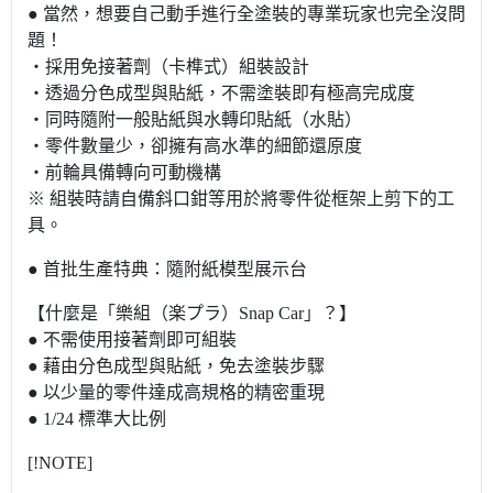
● 當然，想要自己動手進行全塗裝的專業玩家也完全沒問
題！
・採用免接著劑（卡榫式）組裝設計
・透過分色成型與貼紙，不需塗裝即有極高完成度
・同時隨附一般貼紙與水轉印貼紙（水貼）
・零件數量少，卻擁有高水準的細節還原度
・前輪具備轉向可動機構
※ 組裝時請自備斜口鉗等用於將零件從框架上剪下的工
具。
● 首批生產特典：隨附紙模型展示台
【什麼是「樂組（楽プラ）Snap Car」？】
● 不需使用接著劑即可組裝
● 藉由分色成型與貼紙，免去塗裝步驟
● 以少量的零件達成高規格的精密重現
● 1/24 標準大比例
[!NOTE]