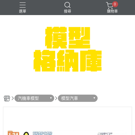
0
選單
搜尋
購物車
#NEXTEE
七龍珠
可以色色
崩壞：星穹鐵道
閃電霹靂車
汽機車模型
模型汽車