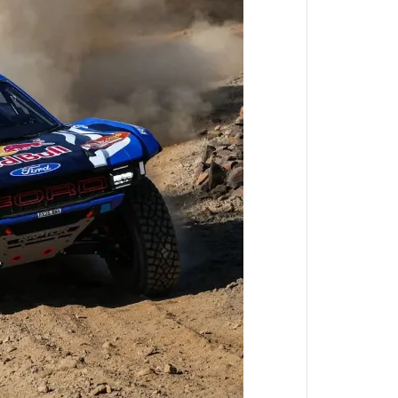
北斗神拳
狂賭之淵
來自深淵
黃金神威
槍彈辯駁
家庭教師
無職轉生
刀劍神域
蠟筆小新
海綿寶寶
搖曳露營
排球少年
灌籃高手
一拳超人