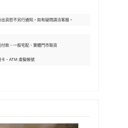
30 MINUTES SISTER
RWBY
30 MINUTES FANTASY
頭文字D
後出貨恕不另行通知，如有疑問請洽客服。
FULL MECHANICS
怪獸8號
GRAND SHIP COLLECTION
哆啦A夢
Mega Size Model
吉伊卡哇
到付款
一般宅配
實體門市取貨
地台套件
初音未來
用卡
ATM 虛擬帳號
水貼
烙印勇士
孤獨搖滾
幽遊白書
咒術迴戰
鬼滅之刃
藍色監獄
福音戰士