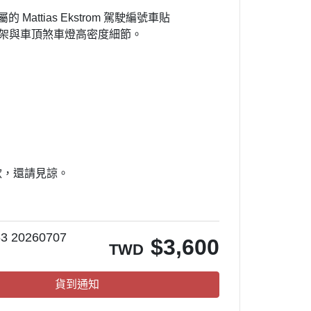
的 Mattias Ekstrom 駕駛編號車貼
她來自煩星
胎架與車頂煞車燈高密度細節。
真珠美人魚
攻殼機動隊
約會大作戰
東京復仇者
神劍闖江湖
精靈寶可夢
款，還請見諒。
狼與辛香料
聖鬥士星矢
庫洛魔法使
63 20260707
$
3,600
TWD
名偵探柯南
美少女戰士
貨到通知
侏羅紀世界