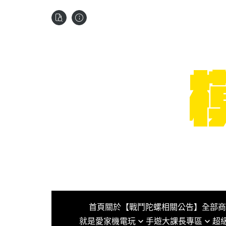
首頁
關於
【戰鬥陀螺相關公告】
全部商
就是愛家機電玩
手遊大課長專區
超