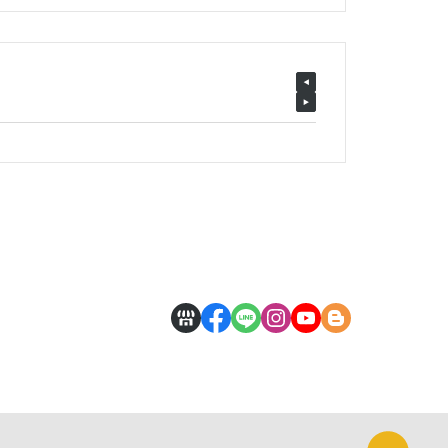
葬送的芙莉蓮
戀上換裝娃娃
魔法少年賈修
魔法少女小圓
科學超電磁砲
我的英雄學院
反叛的魯路修
鋼之鍊金術師
五等分的新娘
SHY靦腆英雄
死神BLEACH
史努比Snoopy
洛伊德-ZOIDS-
小魔女DoReMi