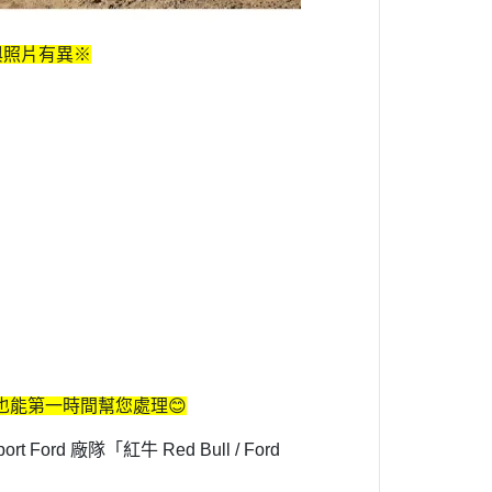
境界戰機
魔導少年
與照片有異※
數碼寶貝
出租女友
火影忍者
星際大戰
哈利波特
戰鬥陀螺
閃電霹靂車
我推的孩子
肌肉魔法使
能第一時間幫您處理😊
進撃的巨人
d 廠隊「紅牛 Red Bull / Ford
妖幻三重奏
哥布林殺手