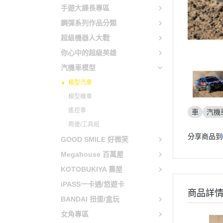
仙劍奇俠傳
原子小金
手遊大課長專區
鋼彈系列作品分類
心跳文學社
電光超人
超級機器人大戰
聖騎士之戰
魔法騎士
你心中的超級英雄
聖火降魔錄
新幹線變
汽機車模型
女神異聞錄
機動警察PA
模型汽車
薩爾達傳說
模型機車
勇者鬥惡龍
遙控車
車
汽機
東方Project
周邊/工具組
分享商品到
LOL英雄聯盟
GOOD SMILE 好微笑
Megahouse 百萬屋
天穗之咲稻姬
KOTOBUKIYA 壽屋
尼爾自動人形
iPASS一卡通/悠遊卡
萊莎的鍊金工房
商品詳
BANDAI 扭蛋/盒玩
主播女孩重度依賴
女角專區
瑪利歐 / 任天堂系列