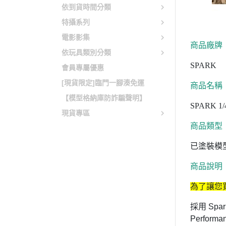
依到貨時間分類
特攝系列
電影影集
商品廠牌
依玩具類別分類
SPARK
會員專屬優惠
[現貨限定]臨門一腳湊免運
商品名稱
【模型格納庫防詐騙聲明】
SPARK 1/4
現貨專區
商品類型
已塗裝模
商品說明
為了讓您
採用 Spa
Perfor