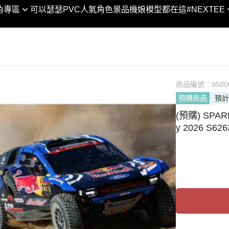
XTEE × 合金彈頭3 │聯名
SHF
角專區
可以瑟瑟PVC
人氣角色景品
機娘模型都在這
#NEXTEE
DC宇宙
黏土人 / 娃
VA
SHM
合金彈頭/越南大戰
Marvel漫威宇宙
figma
POP
ROBOT魂
閃電霹靂車
POP UP PARADE
GEM
GUNDAM UNIVERSE
KONEKO
MODEROID
Lucrea
Figuarts ZERO
翻轉模玩系列
PVC
商品編號：
LOOKU
9580
Figuarts mini
預購商品
預計
PIXEL ADVENTURE
HELLO! GOOD SMILE
PETIT
NXEDGE STYLE
(預購) SPARK 
Arms
chitocerium
Excelle
聖鬥士聖衣神話
y 2026 S626
Legendary系列
Max Factory
DESKT
超合金/超合金魂
NEXT系列
神
PLAMAX
MEGA 
METAL BUILD / ROB
人
Naked Angel
ART W
列
THE合体
MegaH
剛
HAGANE WORKS
傳
ACT MODE