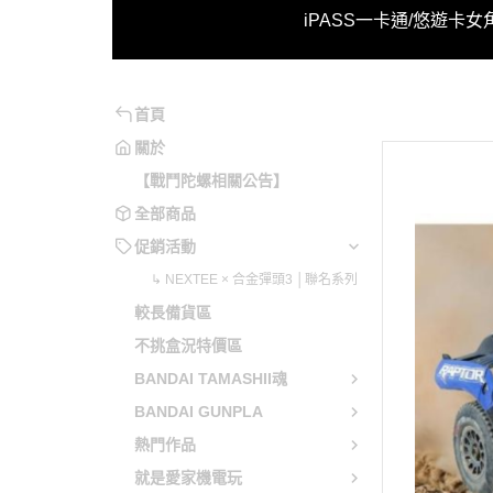
↳ NE
iPASS一卡通/悠遊卡
女
系列
魂系
妮姬
魔動王
不可以色色
月姬
原神
勇氣爆發
可以色色
洛克人/洛克人X
崩壞系列
勇者系列
首頁
兔兔辣麼可愛
機戰傭兵
閃亂神樂
勇往直前
關於
【戰鬥陀螺相關公告】
電馭叛客
蔚藍檔案
五獅合體
全部商品
音速小子
少女前線
變形金剛
促銷活動
英雄傳說
明日方舟
天元突破
↳ NEXTEE × 合金彈頭3 │聯名系列
聖劍傳說
緋染天空
勇者萊汀
較長備貨區
惡靈古堡
艦娘 / 碧藍航線
蒼穹之戰
不挑盒況特價區
星之卡比
賽馬娘 Pretty Derby
蓋特機器
BANDAI TAMASHII魂
越南大戰
偶像大師 / LoveLive!
藍光人系
BANDAI GUNPLA
魔物獵人
超異域公主連結 Re:Dive
無敵鐵金
熱門作品
當個創世神
Fate Grand Order / FGO
魔神英雄
就是愛家機電玩