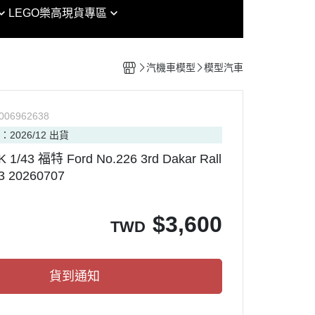
EG
魔戒
LEGO樂高
現貨專區
女神裝置 / 機甲少女 FAG /
RG
鏈鋸人
Arcanadea
其他模型
HG
迷宮飯
創彩少女庭園
組裝模型專區
汽機車模型
模型汽車
MG
海賊王
六角機牙
HIRM
七龍珠
PVC
P
006962638
RE/100
七大罪
：2026/12 出貨
RAMA
PG
犬夜叉
1/43 福特 Ford No.226 3rd Dakar Rall
nt Model
MGSD
金肉人
3 20260707
OP ARMY
SDCS / BB
哥吉拉
CAT PROJECT
OT魂
SMP
吉卜力
$
3,600
TWD
ORKS MONSTERS
Figure-rise Standard
迪士尼
ouse 盒玩
Figure-rise Standard 增幅版
通靈王
貨到通知
Figure-rise LABO
忍者龜
30 MINUTES MISSIONS
Vtuber