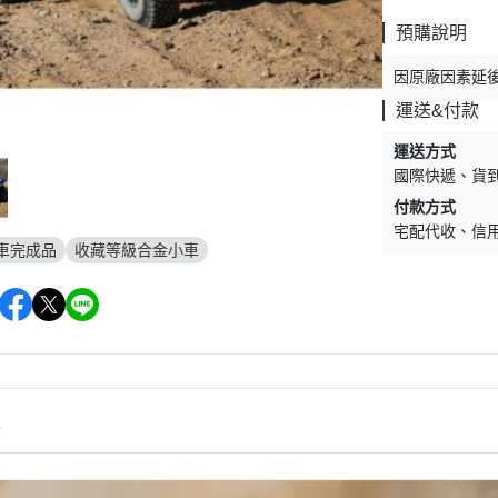
剛
V.S.O.F
預購說明
古立特
因原廠因素延
雷阿斯
運送&付款
形機器人
運送方式
TLABOR
國際快遞
貨
付款方式
宅配代收
信
車完成品
收藏等級合金小車
情