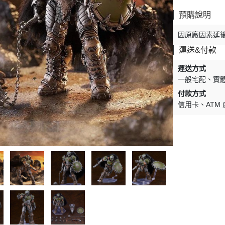
剛
V.S.O.F
預購說明
古立特
因原廠因素延
雷阿斯
運送&付款
形機器人
運送方式
TLABOR
一般宅配
實
付款方式
信用卡
ATM