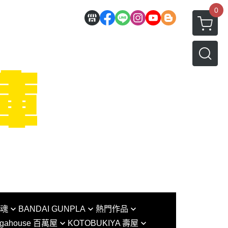
0
I魂
BANDAI GUNPLA
熱門作品
gahouse 百萬屋
KOTOBUKIYA 壽屋