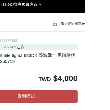
EG
魔戒
LEGO樂高
現貨專區
女神裝置 / 機甲少女 FAG /
RG
鏈鋸人
Arcanadea
其他模型
HG
迷宮飯
創彩少女庭園
組裝模型專區
就是愛家機電玩
MG
海賊王
六角機牙
HIRM
七龍珠
PVC
P
828677159
RE/100
七大罪
：2027/03 出貨
RAMA
PG
犬夜叉
 Smile figma 683DX 毀滅戰士 黑暗時代
nt Model
MGSD
金肉人
0260719
OP ARMY
SDCS / BB
哥吉拉
CAT PROJECT
OT魂
SMP
吉卜力
$
4,000
TWD
ORKS MONSTERS
Figure-rise Standard
迪士尼
ouse 盒玩
Figure-rise Standard 增幅版
通靈王
貨到通知
Figure-rise LABO
忍者龜
30 MINUTES MISSIONS
Vtuber