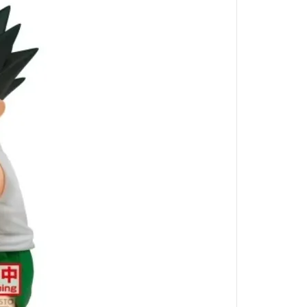
北斗神拳
狂賭之淵
來自深淵
黃金神威
槍彈辯駁
家庭教師
無職轉生
刀劍神域
蠟筆小新
海綿寶寶
搖曳露營
排球少年
灌籃高手
一拳超人