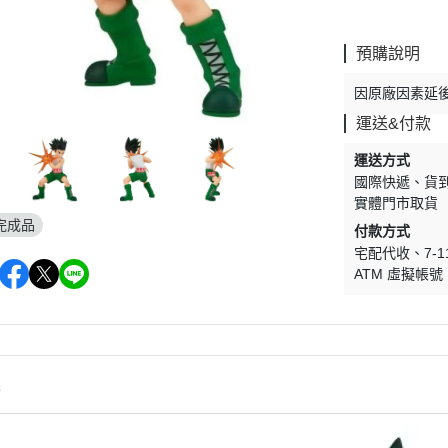
剛
V.S.O.F
古立特
預購說明
雷阿斯
因原廠因素延
形機器人
運送&付款
TLABOR
運送方式
國際快遞
貨
實體門市取貨
完成品
付款方式
宅配代收
7-
ATM 虛擬帳號
情