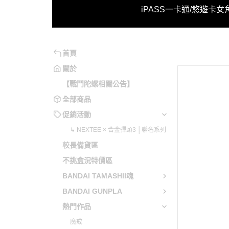
↳ NE
iPASS一卡通/悠遊卡
女
系列
魂系
妮姬
魔動王
不可以色色
月姬
原神
勇氣爆發
可以色色
洛克人/洛克人X
崩壞系列
勇者系列
首頁
兔兔辣麼可愛
機戰傭兵
閃亂神樂
勇往直前
關於
【戰鬥陀螺相關公告】
電馭叛客
蔚藍檔案
五獅合體
全部商品
音速小子
少女前線
變形金剛
促銷活動
英雄傳說
明日方舟
天元突破
↳ NEXTEE × 合金彈頭3 │聯名系列
聖劍傳說
緋染天空
勇者萊汀
較長備貨區
惡靈古堡
艦娘 / 碧藍航線
蒼穹之戰
不挑盒況特價區
星之卡比
賽馬娘 Pretty Derby
蓋特機器
BANDAI TAMASHII魂
越南大戰
偶像大師 / LoveLive!
藍光人系
BANDAI GUNPLA
魔物獵人
超異域公主連結 Re:Dive
無敵鐵金
熱門作品
當個創世神
Fate Grand Order / FGO
魔神英雄
魔戒