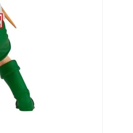
小林家的龍女僕
盾之勇者成名錄
湯姆貓與傑利鼠
宇宙戰艦大和號
文豪Stray Dogs
遊戲王 YUGIOH
JOJO的奇妙冒險
86-不存在的戰區-
POP TEAM EPIC
香格里拉開拓異境
我想成為影之強者
異世界歸來的舅舅
輝夜姬想讓人告白