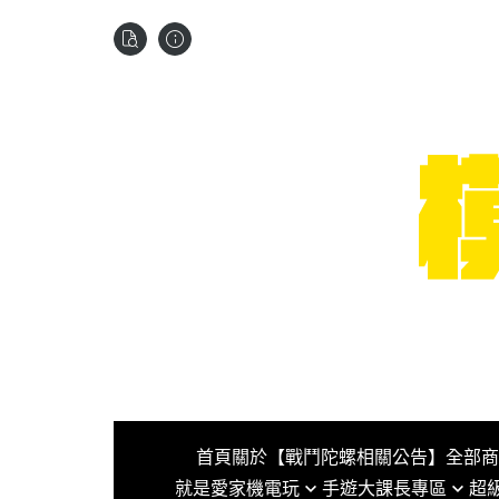
首頁
關於
【戰鬥陀螺相關公告】
全部商
就是愛家機電玩
手遊大課長專區
超