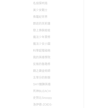
名偵探柯南
美少女戰士
侏羅紀世界
葬送的芙莉蓮
戀上換裝娃娃
魔法少年賈修
魔法少女小圓
科學超電磁砲
我的英雄學院
反叛的魯路修
鋼之鍊金術師
五等分的新娘
SHY靦腆英雄
死神BLEACH
史努比Snoopy
洛伊德-ZOIDS-