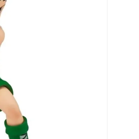
她來自煩星
真珠美人魚
攻殼機動隊
約會大作戰
東京復仇者
神劍闖江湖
精靈寶可夢
狼與辛香料
聖鬥士星矢
庫洛魔法使
名偵探柯南
美少女戰士
侏羅紀世界