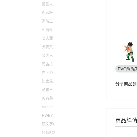
仙劍奇俠傳
原子小金
鏈鋸人
迷宮飯
心跳文學社
電光超人
海賊王
聖騎士之戰
魔法騎士
七龍珠
聖火降魔錄
新幹線變
七大罪
女神異聞錄
機動警察PA
犬夜叉
薩爾達傳說
金肉人
哥吉拉
勇者鬥惡龍
PVC靜態
吉卜力
東方Project
迪士尼
分享商品到
LOL英雄聯盟
通靈王
天穗之咲稻姬
忍者龜
尼爾自動人形
Vtuber
萊莎的鍊金工房
RWBY
商品詳
頭文字D
主播女孩重度依賴
怪獸8號
瑪利歐 / 任天堂系列