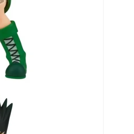
境界戰機
魔導少年
數碼寶貝
出租女友
火影忍者
星際大戰
哈利波特
戰鬥陀螺
閃電霹靂車
我推的孩子
肌肉魔法使
進撃的巨人
妖幻三重奏
哥布林殺手