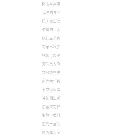
閃電霹靂車
我推的孩子
肌肉魔法使
進撃的巨人
妖幻三重奏
哥布林殺手
她來自煩星
真珠美人魚
攻殼機動隊
約會大作戰
東京復仇者
神劍闖江湖
精靈寶可夢
狼與辛香料
聖鬥士星矢
庫洛魔法使