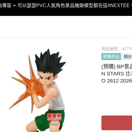
XTEE × 合金彈頭3 │聯名
SHF
角專區
可以瑟瑟PVC
人氣角色景品
機娘模型都在這
#NEXTEE
DC宇宙
黏土人 / 娃
VA
SHM
合金彈頭/越南大戰
Marvel漫威宇宙
figma
POP
ROBOT魂
閃電霹靂車
POP UP PARADE
GEM
GUNDAM UNIVERSE
KONEKO
MODEROID
Lucrea
Figuarts ZERO
翻轉模玩系列
PVC
商品編號：
LOOKU
4573
Figuarts mini
預購商品
預計
PIXEL ADVENTURE
HELLO! GOOD SMILE
PETIT
NXEDGE STYLE
(預購) BP景
Arms
chitocerium
Excelle
聖鬥士聖衣神話
N STARS 
Legendary系列
Max Factory
DESKT
超合金/超合金魂
O 2612 202
NEXT系列
神
PLAMAX
MEGA 
METAL BUILD / ROB
人
Naked Angel
ART W
列
THE合体
MegaH
剛
HAGANE WORKS
傳
ACT MODE