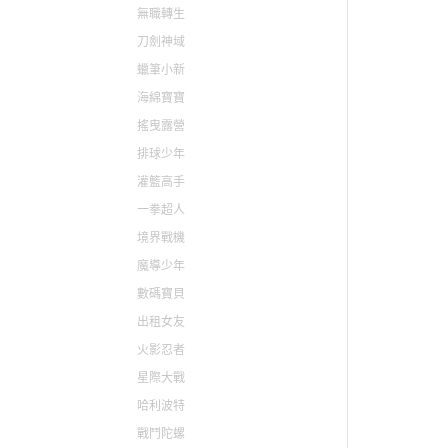
無職轉生
刀劍神域
蠟筆小新
海綿寶寶
搖曳露營
排球少年
灌籃高手
一拳超人
境界戰機
魔導少年
數碼寶貝
出租女友
火影忍者
星際大戰
哈利波特
戰鬥陀螺