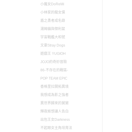
小魔女DoReMi
小林家的龍女僕
盾之勇者成名錄
湯姆貓與傑利鼠
宇宙戰艦大和號
文豪Stray Dogs
遊戲王 YUGIOH
JOJO的奇妙冒險
86-不存在的戰區-
POP TEAM EPIC
香格里拉開拓異境
我想成為影之強者
異世界歸來的舅舅
輝夜姬想讓人告白
出包王女Darkness
不起眼女主角培育法