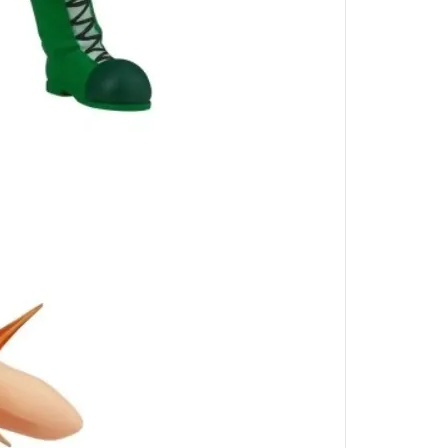
葬送的芙莉蓮
戀上換裝娃娃
魔法少年賈修
魔法少女小圓
科學超電磁砲
我的英雄學院
反叛的魯路修
鋼之鍊金術師
五等分的新娘
SHY靦腆英雄
死神BLEACH
史努比Snoopy
洛伊德-ZOIDS-
小魔女DoReMi