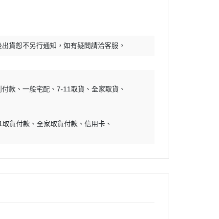
30 MINUTES SISTER
RWBY
30 MINUTES FANTASY
頭文字D
FULL MECHANICS
怪獸8號
後出貨恕不另行通知，如有疑問請洽客服。
GRAND SHIP COLLECTION
哆啦A夢
Mega Size Model
吉伊卡哇
到付款
一般宅配
7-11取貨
全家取貨
地台套件
初音未來
水貼
烙印勇士
孤獨搖滾
11取貨付款
全家取貨付款
信用卡
幽遊白書
咒術迴戰
鬼滅之刃
藍色監獄
福音戰士