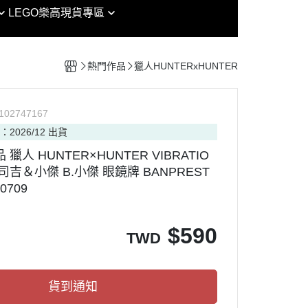
EG
魔戒
LEGO樂高
現貨專區
女神裝置 / 機甲少女 FAG /
RG
鏈鋸人
Arcanadea
其他模型
HG
迷宮飯
創彩少女庭園
組裝模型專區
熱門作品
獵人HUNTERxHUNTER
MG
海賊王
六角機牙
HIRM
七龍珠
PVC
P
102747167
RE/100
七大罪
：2026/12 出貨
RAMA
PG
犬夜叉
品 獵人 HUNTER×HUNTER VIBRATIO
nt Model
MGSD
金肉人
比司吉＆小傑 B.小傑 眼鏡牌 BANPREST
OP ARMY
SDCS / BB
哥吉拉
60709
CAT PROJECT
OT魂
SMP
吉卜力
ORKS MONSTERS
$
590
Figure-rise Standard
迪士尼
TWD
ouse 盒玩
Figure-rise Standard 增幅版
通靈王
Figure-rise LABO
忍者龜
貨到通知
30 MINUTES MISSIONS
Vtuber