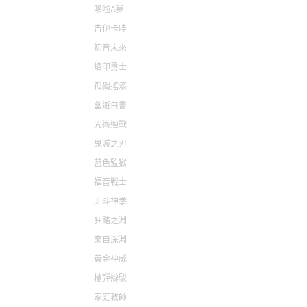
哆啦A夢
貓娘樂園 NEKOPARA
吉伊卡哇
快打旋風 / 格鬥天王 / 拳皇
初音未來
太空戰士 FINAL FANTASY
烙印勇士
孤獨搖滾
幽遊白書
咒術迴戰
鬼滅之刃
藍色監獄
福音戰士
北斗神拳
狂賭之淵
來自深淵
黃金神威
槍彈辯駁
家庭教師