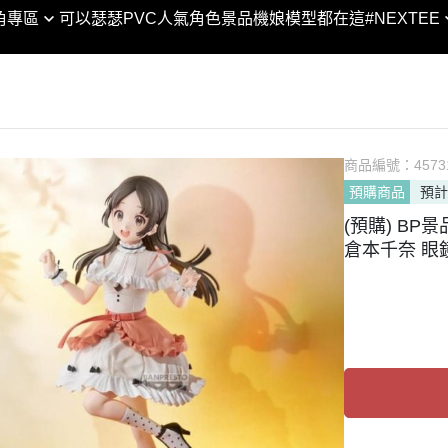
XTEE × 合金彈頭3 │聯名
SHF
角專區
可以瑟瑟PVC
人氣角色景品
機娘模型都在這
#NEXTEE
DC宇宙
黏土人 / 娃
VA
SHM
合金彈頭/越南大戰
Marvel漫威宇宙
figma
POP
ROBOT魂
閃電霹靂車
POP UP PARADE
GEM
GUNDAM UNIVERSE
KONEKO
MODEROID
Lucrea
Figuarts ZERO
翻轉模玩系列
PVC
商品編號：
LOOKU
4573
Figuarts mini
預購商品
預計
PIXEL ADVENTURE
HELLO! GOOD SMILE
PETIT
NXEDGE STYLE
(預購) BP景品
Arms
chitocerium
Excelle
聖鬥士聖衣神話
倉本千奈 眼鏡牌
Legendary系列
Max Factory
DESKT
超合金/超合金魂
NEXT系列
神
PLAMAX
MEGA 
METAL BUILD / ROB
人
Naked Angel
ART W
列
THE合体
MegaH
剛
HAGANE WORKS
傳
ACT MODE