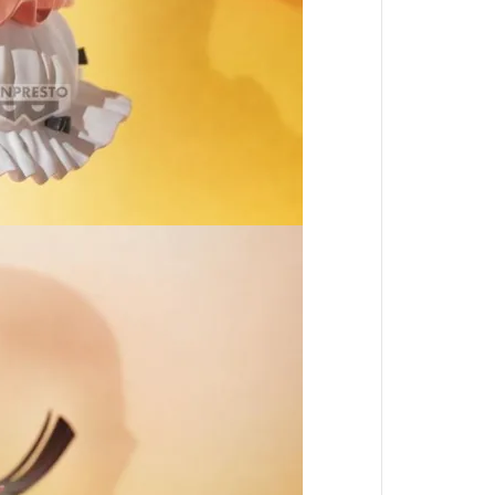
葬送的芙莉蓮
戀上換裝娃娃
魔法少年賈修
魔法少女小圓
科學超電磁砲
我的英雄學院
反叛的魯路修
鋼之鍊金術師
五等分的新娘
SHY靦腆英雄
死神BLEACH
史努比Snoopy
洛伊德-ZOIDS-
小魔女DoReMi