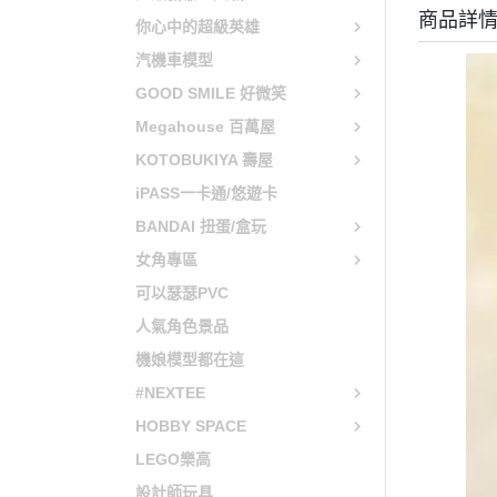
商品詳
你心中的超級英雄
貓娘樂園 NEKOPARA
汽機車模型
快打旋風 / 格鬥天王 / 拳皇
GOOD SMILE 好微笑
太空戰士 FINAL FANTASY
Megahouse 百萬屋
KOTOBUKIYA 壽屋
iPASS一卡通/悠遊卡
BANDAI 扭蛋/盒玩
女角專區
可以瑟瑟PVC
人氣角色景品
機娘模型都在這
#NEXTEE
HOBBY SPACE
LEGO樂高
設計師玩具