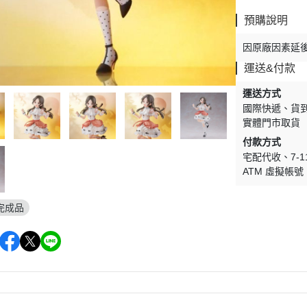
剛
V.S.O.F
預購說明
古立特
因原廠因素延
雷阿斯
運送&付款
形機器人
運送方式
TLABOR
國際快遞
貨
實體門市取貨
付款方式
宅配代收
7-
ATM 虛擬帳號
完成品