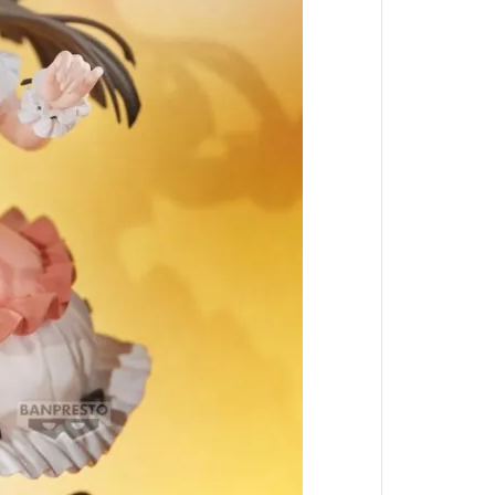
小林家的龍女僕
盾之勇者成名錄
湯姆貓與傑利鼠
宇宙戰艦大和號
文豪Stray Dogs
遊戲王 YUGIOH
JOJO的奇妙冒險
86-不存在的戰區-
POP TEAM EPIC
香格里拉開拓異境
我想成為影之強者
異世界歸來的舅舅
輝夜姬想讓人告白