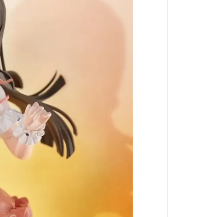
她來自煩星
真珠美人魚
攻殼機動隊
約會大作戰
東京復仇者
神劍闖江湖
精靈寶可夢
狼與辛香料
聖鬥士星矢
庫洛魔法使
名偵探柯南
美少女戰士
侏羅紀世界