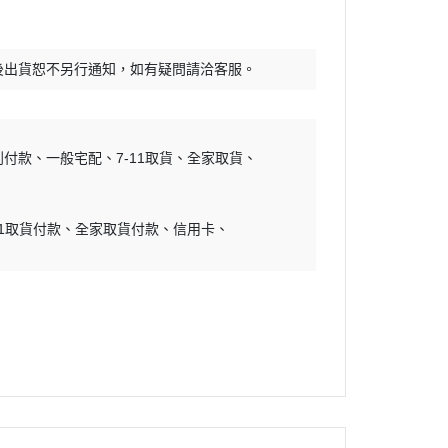
30 MINUTES SISTER
RWBY
30 MINUTES FANTASY
頭文字D
後出貨恕不另行通知，如有疑問請洽客服。
FULL MECHANICS
怪獸8號
GRAND SHIP COLLECTION
哆啦A夢
Mega Size Model
吉伊卡哇
到付款
一般宅配
7-11取貨
全家取貨
地台套件
初音未來
水貼
烙印勇士
11取貨付款
全家取貨付款
信用卡
孤獨搖滾
幽遊白書
咒術迴戰
鬼滅之刃
藍色監獄
福音戰士