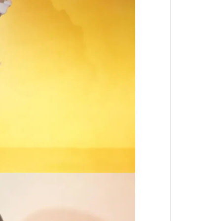
境界戰機
魔導少年
數碼寶貝
出租女友
火影忍者
星際大戰
哈利波特
戰鬥陀螺
閃電霹靂車
我推的孩子
肌肉魔法使
進撃的巨人
妖幻三重奏
哥布林殺手