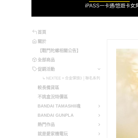
↳ NE
iPASS一卡通/悠遊卡
女
系列
魂系
妮姬
魔動王
不可以色色
月姬
原神
勇氣爆發
可以色色
洛克人/洛克人X
崩壞系列
勇者系列
首頁
兔兔辣麼可愛
機戰傭兵
閃亂神樂
勇往直前
關於
【戰鬥陀螺相關公告】
電馭叛客
蔚藍檔案
五獅合體
全部商品
音速小子
少女前線
變形金剛
促銷活動
英雄傳說
明日方舟
天元突破
↳ NEXTEE × 合金彈頭3 │聯名系列
聖劍傳說
緋染天空
勇者萊汀
較長備貨區
惡靈古堡
艦娘 / 碧藍航線
蒼穹之戰
不挑盒況特價區
星之卡比
賽馬娘 Pretty Derby
蓋特機器
BANDAI TAMASHII魂
越南大戰
偶像大師 / LoveLive!
藍光人系
BANDAI GUNPLA
魔物獵人
超異域公主連結 Re:Dive
無敵鐵金
熱門作品
當個創世神
Fate Grand Order / FGO
魔神英雄
就是愛家機電玩