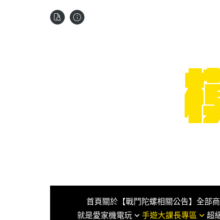
首頁
關於
【戰鬥陀螺相關公告】
全部商
就是愛家機電玩
手遊大課長專區
超