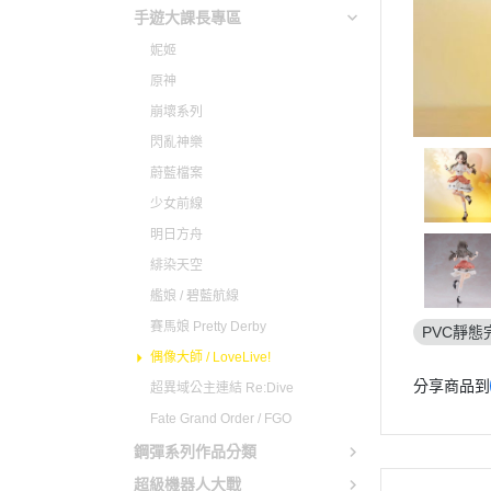
仙劍奇俠傳
原子小金
手遊大課長專區
心跳文學社
妮姬
電光超人
原神
聖騎士之戰
魔法騎士
崩壞系列
聖火降魔錄
新幹線變
閃亂神樂
女神異聞錄
機動警察PA
蔚藍檔案
薩爾達傳說
少女前線
勇者鬥惡龍
明日方舟
緋染天空
東方Project
艦娘 / 碧藍航線
LOL英雄聯盟
賽馬娘 Pretty Derby
PVC靜態
天穗之咲稻姬
偶像大師 / LoveLive!
尼爾自動人形
分享商品到
超異域公主連結 Re:Dive
萊莎的鍊金工房
Fate Grand Order / FGO
主播女孩重度依賴
鋼彈系列作品分類
超級機器人大戰
瑪利歐 / 任天堂系列