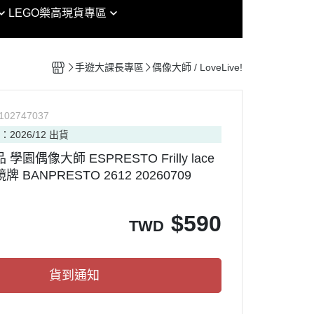
EG
魔戒
LEGO樂高
現貨專區
女神裝置 / 機甲少女 FAG /
RG
鏈鋸人
Arcanadea
其他模型
HG
迷宮飯
創彩少女庭園
組裝模型專區
手遊大課長專區
偶像大師 / LoveLive!
MG
海賊王
六角機牙
HIRM
七龍珠
PVC
P
102747037
RE/100
七大罪
：2026/12 出貨
RAMA
PG
犬夜叉
 學園偶像大師 ESPRESTO Frilly lace
nt Model
MGSD
金肉人
 BANPRESTO 2612 20260709
OP ARMY
SDCS / BB
哥吉拉
CAT PROJECT
OT魂
SMP
吉卜力
$
590
TWD
ORKS MONSTERS
Figure-rise Standard
迪士尼
ouse 盒玩
Figure-rise Standard 增幅版
通靈王
貨到通知
Figure-rise LABO
忍者龜
30 MINUTES MISSIONS
Vtuber