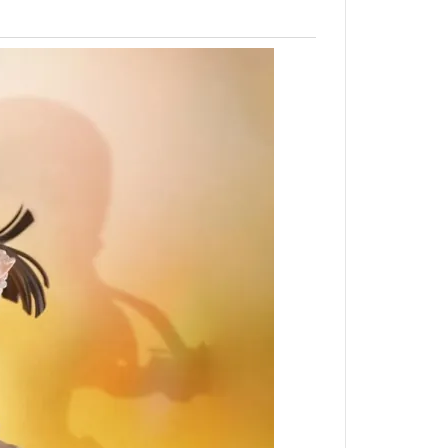
北斗神拳
狂賭之淵
來自深淵
黃金神威
槍彈辯駁
家庭教師
無職轉生
刀劍神域
蠟筆小新
海綿寶寶
搖曳露營
排球少年
灌籃高手
一拳超人