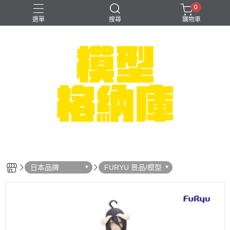
0
選單
搜尋
購物車
#NEXTEE
七龍珠
可以色色
崩壞：星穹鐵道
閃電霹靂車
日本品牌
FURYU 景品/模型