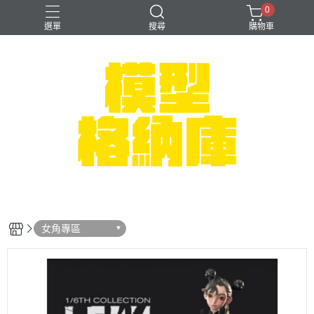
0
選單
搜尋
購物車
#NEXTEE
七龍珠
可以色色
崩壞：星穹鐵道
閃電霹靂車
女角專區