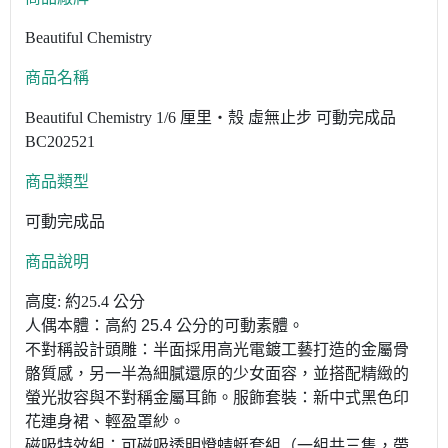
Beautiful Chemistry
商品名稱
Beautiful Chemistry 1/6 厘里‧殼 虛無止步 可動完成品
BC202521
商品類型
可動完成品
商品說明
高度: 約25.4 公分
人偶本體：高約 25.4 公分的可動素體。
不對稱設計頭雕：半面採用高光電鍍工藝打造的金屬骨
骼質感，另一半為細膩還原的少女面容，並搭配精緻的
螢光妝容與不對稱金屬耳飾。服飾套裝：新中式黑色印
花連身裙、輕盈罩紗。
磁吸特效組：可磁吸透明燈蜻蜓套組（一組共三隻，帶