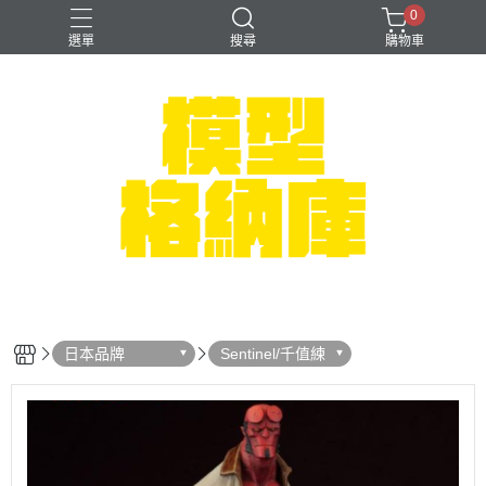
0
選單
搜尋
購物車
#NEXTEE
七龍珠
可以色色
崩壞：星穹鐵道
閃電霹靂車
日本品牌
Sentinel/千值練