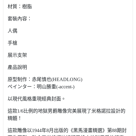
材質：樹脂
套裝內容：
人偶
手槍
展示支架
產品說明
原型制作：赤尾慎也(HEADLONG)
ペインター：明山勝重(-accent-)
以現代風格重現經典封面。
這款1/6比例的地獄男爵雕像完美展現了米格諾拉設計的
精髓！
這款雕像以1944年8月出版的《黑馬漫畫精選》第88期封