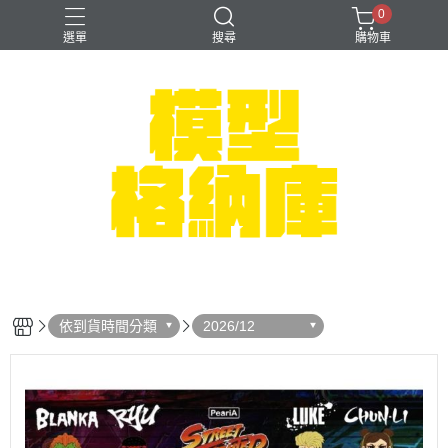
0
選單
搜尋
購物車
#NEXTEE
七龍珠
可以色色
崩壞：星穹鐵道
閃電霹靂車
依到貨時間分類
2026/12