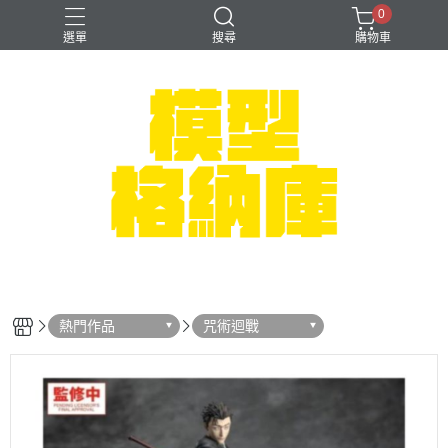
0
選單
搜尋
購物車
#NEXTEE
七龍珠
可以色色
崩壞：星穹鐵道
閃電霹靂車
熱門作品
咒術迴戰