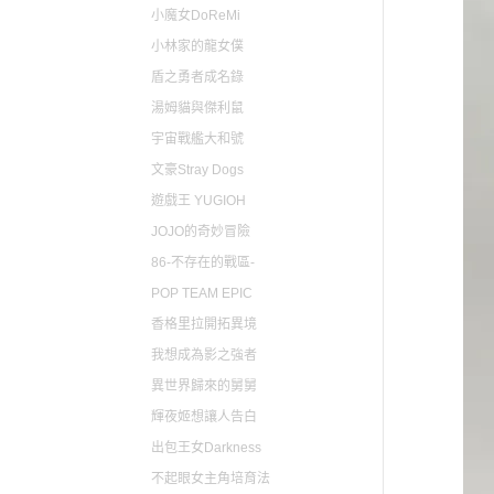
小魔女DoReMi
小林家的龍女僕
盾之勇者成名錄
湯姆貓與傑利鼠
宇宙戰艦大和號
文豪Stray Dogs
遊戲王 YUGIOH
JOJO的奇妙冒險
86-不存在的戰區-
POP TEAM EPIC
香格里拉開拓異境
我想成為影之強者
異世界歸來的舅舅
輝夜姬想讓人告白
出包王女Darkness
不起眼女主角培育法