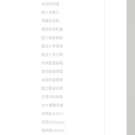
名偵探柯南
美少女戰士
侏羅紀世界
葬送的芙莉蓮
戀上換裝娃娃
魔法少年賈修
魔法少女小圓
科學超電磁砲
我的英雄學院
反叛的魯路修
鋼之鍊金術師
五等分的新娘
SHY靦腆英雄
死神BLEACH
史努比Snoopy
洛伊德-ZOIDS-