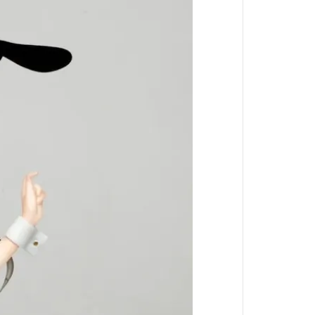
葬送的芙莉蓮
戀上換裝娃娃
魔法少年賈修
魔法少女小圓
科學超電磁砲
我的英雄學院
反叛的魯路修
鋼之鍊金術師
五等分的新娘
SHY靦腆英雄
死神BLEACH
史努比Snoopy
洛伊德-ZOIDS-
小魔女DoReMi