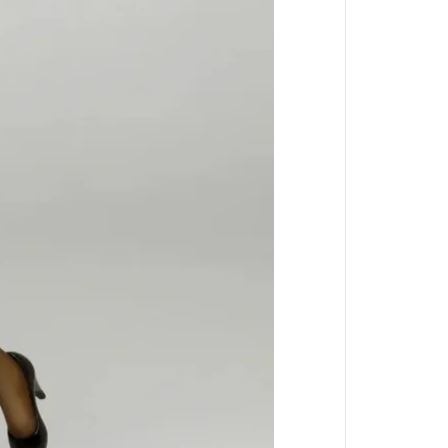
小林家的龍女僕
盾之勇者成名錄
湯姆貓與傑利鼠
宇宙戰艦大和號
文豪Stray Dogs
遊戲王 YUGIOH
JOJO的奇妙冒險
86-不存在的戰區-
POP TEAM EPIC
香格里拉開拓異境
我想成為影之強者
異世界歸來的舅舅
輝夜姬想讓人告白