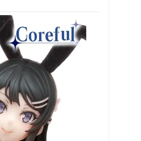
北斗神拳
狂賭之淵
來自深淵
黃金神威
槍彈辯駁
家庭教師
無職轉生
刀劍神域
蠟筆小新
海綿寶寶
搖曳露營
排球少年
灌籃高手
一拳超人