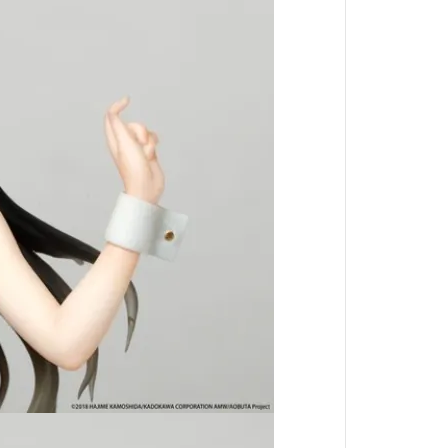
她來自煩星
真珠美人魚
攻殼機動隊
約會大作戰
東京復仇者
神劍闖江湖
精靈寶可夢
狼與辛香料
聖鬥士星矢
庫洛魔法使
名偵探柯南
美少女戰士
侏羅紀世界