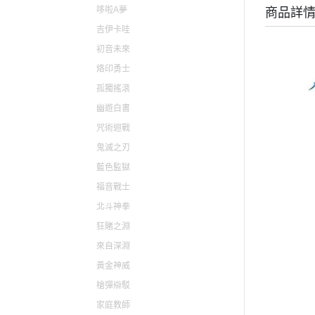
哆啦A夢
商品詳
貓娘樂園 NEKOPARA
吉伊卡哇
快打旋風 / 格鬥天王 / 拳皇
初音未來
太空戰士 FINAL FANTASY
烙印勇士
孤獨搖滾
幽遊白書
咒術迴戰
鬼滅之刃
藍色監獄
福音戰士
北斗神拳
狂賭之淵
來自深淵
黃金神威
槍彈辯駁
家庭教師