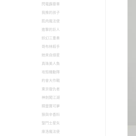
閃電霹靂車
我推的孩子
肌肉魔法使
進撃的巨人
妖幻三重奏
哥布林殺手
她來自煩星
真珠美人魚
攻殼機動隊
約會大作戰
東京復仇者
神劍闖江湖
精靈寶可夢
狼與辛香料
聖鬥士星矢
庫洛魔法使