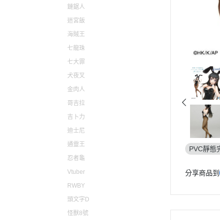
仙劍奇俠傳
原子小金
鏈鋸人
迷宮飯
心跳文學社
電光超人
海賊王
聖騎士之戰
魔法騎士
七龍珠
聖火降魔錄
新幹線變
七大罪
女神異聞錄
機動警察PA
犬夜叉
薩爾達傳說
金肉人
哥吉拉
勇者鬥惡龍
吉卜力
東方Project
迪士尼
LOL英雄聯盟
通靈王
PVC靜態
天穗之咲稻姬
忍者龜
尼爾自動人形
Vtuber
分享商品到
萊莎的鍊金工房
RWBY
頭文字D
主播女孩重度依賴
怪獸8號
瑪利歐 / 任天堂系列