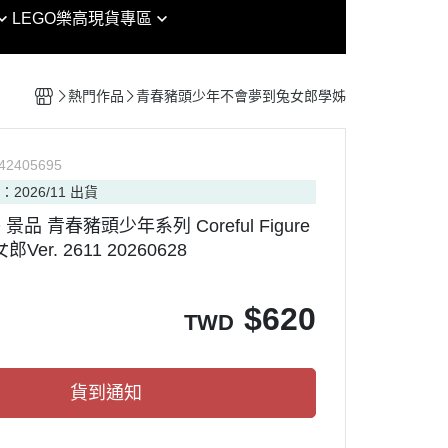
EG
魔戒
LEGO樂高
現貨專區
女神裝置 / 機甲少女 FAG /
RG
鏈鋸人
Arcanadea
其他模型
HG
迷宮飯
創彩少女庭園
組裝模型專區
熱門作品
青春豬頭少年不會夢到兔女郎學姊
MG
海賊王
六角機牙
HIRM
七龍珠
PVC
P
42405695
RE/100
七大罪
：2026/11 出貨
RAMA
PG
犬夜叉
O 景品 青春豬頭少年系列 Coreful Figure
nt Model
MGSD
金肉人
er. 2611 20260628
OP ARMY
SDCS / BB
哥吉拉
CAT PROJECT
OT魂
SMP
吉卜力
$
620
TWD
ORKS MONSTERS
Figure-rise Standard
迪士尼
ouse 盒玩
Figure-rise Standard 增幅版
通靈王
貨到通知
Figure-rise LABO
忍者龜
30 MINUTES MISSIONS
Vtuber