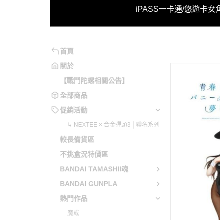
↳ NE
iPASS一卡通/悠遊卡
女
系列
魂系
妮姬
魔動王
不可以色色
月姬
原神
勇氣爆發
可以色色
洛克人/洛克人X
崩壞系列
勇者系列
首頁
兔兔辣麼可愛
機戰傭兵
閃亂神樂
勇往直前
關於
【戰鬥陀螺相關公告】
電馭叛客
蔚藍檔案
五獅合體
全部商品
音速小子
少女前線
變形金剛
促銷活動
英雄傳說
明日方舟
天元突破
↳ NEXTEE × 合金彈頭3 │聯名系列
聖劍傳說
緋染天空
勇者萊汀
較長備貨區
惡靈古堡
艦娘 / 碧藍航線
蒼穹之戰
不挑盒況特價區
星之卡比
賽馬娘 Pretty Derby
蓋特機器
BANDAI TAMASHII魂
越南大戰
偶像大師 / LoveLive!
藍光人系
BANDAI GUNPLA
魔物獵人
超異域公主連結 Re:Dive
無敵鐵金
熱門作品
當個創世神
Fate Grand Order / FGO
魔神英雄
魔戒