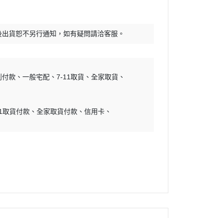
30 MINUTES SISTER
RWBY
30 MINUTES FANTASY
頭文字D
後出貨恕不另行通知，如有疑問請洽客服。
FULL MECHANICS
怪獸8號
GRAND SHIP COLLECTION
哆啦A夢
Mega Size Model
吉伊卡哇
到付款
一般宅配
7-11取貨
全家取貨
地台套件
初音未來
水貼
烙印勇士
11取貨付款
全家取貨付款
信用卡
孤獨搖滾
幽遊白書
咒術迴戰
鬼滅之刃
藍色監獄
福音戰士