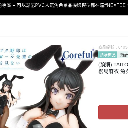
XTEE × 合金彈頭3 │聯名
SHF
角專區
可以瑟瑟PVC
人氣角色景品
機娘模型都在這
#NEXTEE
DC宇宙
黏土人 / 娃
VA
SHM
合金彈頭/越南大戰
Marvel漫威宇宙
figma
POP
ROBOT魂
閃電霹靂車
POP UP PARADE
GEM
GUNDAM UNIVERSE
KONEKO
MODEROID
Lucrea
Figuarts ZERO
翻轉模玩系列
PVC
商品編號：
LOOKU
8403
Figuarts mini
預購商品
預計
PIXEL ADVENTURE
HELLO! GOOD SMILE
PETIT
NXEDGE STYLE
(預購) TAIT
Arms
chitocerium
Excelle
聖鬥士聖衣神話
櫻島麻衣 兔女郎V
Legendary系列
Max Factory
DESKT
超合金/超合金魂
NEXT系列
神
PLAMAX
MEGA 
METAL BUILD / ROB
人
Naked Angel
ART W
列
THE合体
MegaH
剛
HAGANE WORKS
傳
ACT MODE