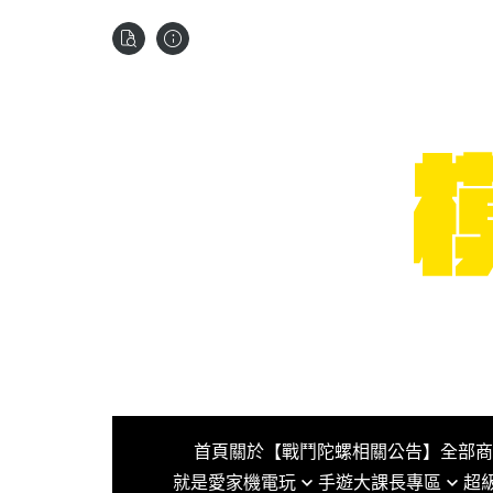
首頁
關於
【戰鬥陀螺相關公告】
全部商
就是愛家機電玩
手遊大課長專區
超