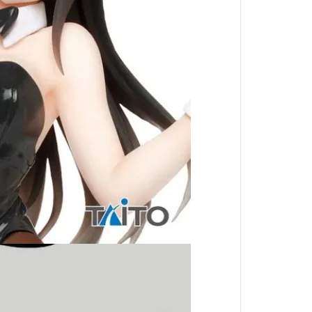
境界戰機
魔導少年
數碼寶貝
出租女友
火影忍者
星際大戰
哈利波特
戰鬥陀螺
閃電霹靂車
我推的孩子
肌肉魔法使
進撃的巨人
妖幻三重奏
哥布林殺手