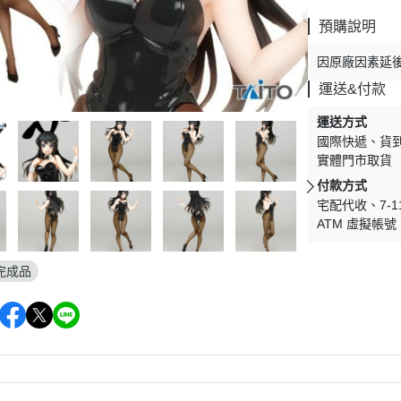
剛
V.S.O.F
預購說明
古立特
因原廠因素延
雷阿斯
運送&付款
形機器人
運送方式
TLABOR
國際快遞
貨
實體門市取貨
付款方式
宅配代收
7-
ATM 虛擬帳號
完成品