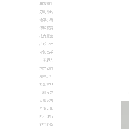
無職轉生
刀劍神域
蠟筆小新
海綿寶寶
搖曳露營
排球少年
灌籃高手
一拳超人
境界戰機
魔導少年
數碼寶貝
出租女友
火影忍者
星際大戰
哈利波特
戰鬥陀螺