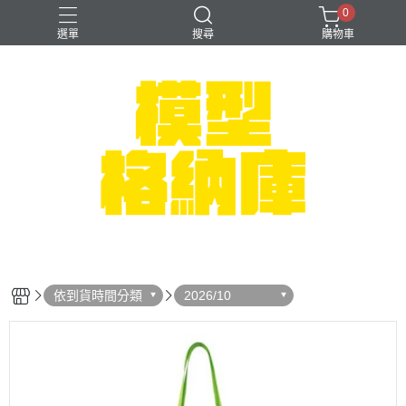
0
選單
搜尋
購物車
#NEXTEE
七龍珠
可以色色
崩壞：星穹鐵道
閃電霹靂車
依到貨時間分類
2026/10