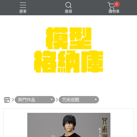
0
選單
搜尋
購物車
#NEXTEE
七龍珠
可以色色
崩壞：星穹鐵道
閃電霹靂車
熱門作品
咒術迴戰