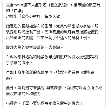
來自Yostar旗下人氣手遊《碧藍航線》，櫻帝國的航空母
艦「信濃」
現推出「寝待の銀輿」造型人偶！
她飄逸的長髮如瀑布般垂落，完美勾勒出曼妙身姿，服
裝採用珠光塗裝工藝。光澤亮麗的琺瑯質感過膝襪襯托
出她纖細的雙腿，完美展現了她迷人的身材比例。
腹部大膽的鏤空設計是一大亮點。
布料的細膩褶皺和她柔軟半透明肌膚的微妙紋理都得到
了精細的還原。
再加上身後蓬鬆的九條尾巴，這款手辦兼具可愛與魅
惑。
此外，還附贈可替換的“興奮表情”，讓您可以隨心所欲地
展現信濃的各種魅力。
指揮官，千萬不要錯過將她收入囊中的機會！