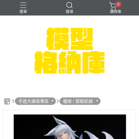
0
選單
搜尋
購物車
#NEXTEE
七龍珠
可以色色
崩壞：星穹鐵道
閃電霹靂車
手遊大課長專區
艦娘 / 碧藍航線