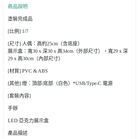
商品說明
塗裝完成品
[比例] 1/7
[尺寸] 人偶：高約25cm（含底座）
展示盒：寬30 x 深30 x 高34cm（外部尺寸），寬29 x 深
29 x 高30cm（內部尺寸）
[材質] PVC & ABS
[其他] 燈：頂部/底部（白色）*USB/Type-C 電源
[套裝內容]
手辦
LED 亞克力展示盒
產品描述