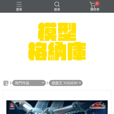
0
選單
搜尋
購物車
#NEXTEE
七龍珠
可以色色
崩壞：星穹鐵道
閃電霹靂車
熱門作品
遊戲王 YUGIOH