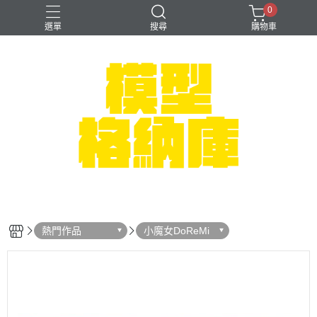
0
選單
搜尋
購物車
#NEXTEE
七龍珠
可以色色
崩壞：星穹鐵道
閃電霹靂車
熱門作品
小魔女DoReMi