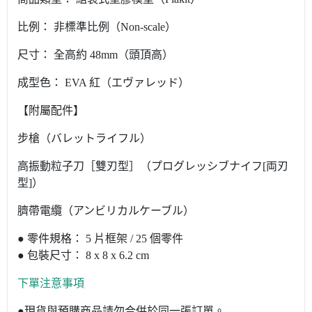
比例： 非標準比例（Non-scale）
尺寸： 全高約 48mm（頭頂高）
成型色： EVA 紅（エヴァレッド）
【附屬配件】
步槍（バレットライフル）
高振動粒子刀［雙刃型］（プログレッシブナイフ[両刃
型]）
臍帶電纜（アンビリカルケーブル）
● 零件規格： 5 片框架 / 25 個零件
● 包裝尺寸： 8 x 8 x 6.2 cm
下單注意事項
●現貨與預購商品請勿合併於同一張訂單。