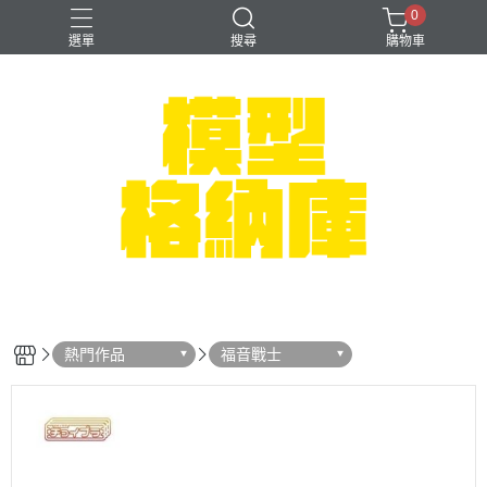
0
選單
搜尋
購物車
#NEXTEE
七龍珠
可以色色
崩壞：星穹鐵道
閃電霹靂車
熱門作品
福音戰士