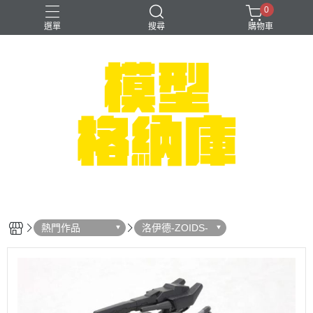
0
選單
搜尋
購物車
#NEXTEE
七龍珠
可以色色
崩壞：星穹鐵道
閃電霹靂車
熱門作品
洛伊德-ZOIDS-