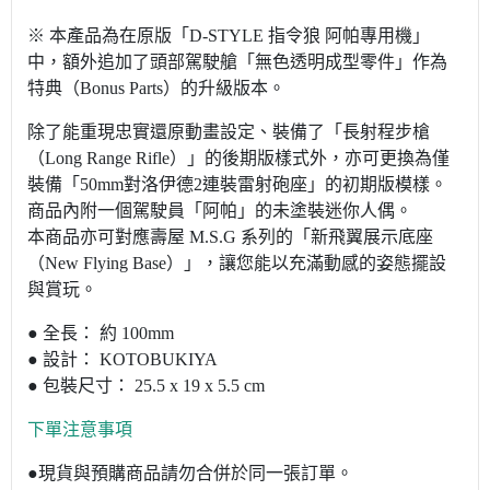
※ 本產品為在原版「D-STYLE 指令狼 阿帕專用機」
中，額外追加了頭部駕駛艙「無色透明成型零件」作為
特典（Bonus Parts）的升級版本。
除了能重現忠實還原動畫設定、裝備了「長射程步槍
（Long Range Rifle）」的後期版樣式外，亦可更換為僅
裝備「50mm對洛伊德2連裝雷射砲座」的初期版模樣。
商品內附一個駕駛員「阿帕」的未塗裝迷你人偶。
本商品亦可對應壽屋 M.S.G 系列的「新飛翼展示底座
（New Flying Base）」，讓您能以充滿動感的姿態擺設
與賞玩。
● 全長： 約 100mm
● 設計： KOTOBUKIYA
● 包裝尺寸： 25.5 x 19 x 5.5 cm
下單注意事項
●現貨與預購商品請勿合併於同一張訂單。