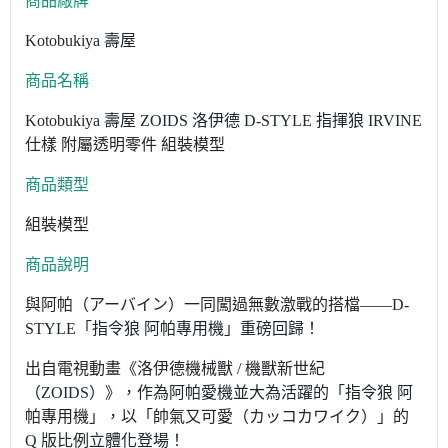
商品廠牌
Kotobukiya 壽屋
商品名稱
Kotobukiya 壽屋 ZOIDS 洛伊德 D-STYLE 指揮狼 IRVINE
仕樣 附屬透明零件 組裝模型
商品類型
組裝模型
商品說明
與阿帕（アーバイン）一同闖過無數激戰的搭檔——D-
STYLE「指令狼 阿帕專用機」重磅回歸！
出自電視動畫《洛伊德機械獸 / 機獸新世紀
（ZOIDS）》，作為阿帕愛機並大為活躍的「指令狼 阿
帕專用機」，以「帥氣又可愛（カッコカワイク）」的
Q 版比例立體化登場！