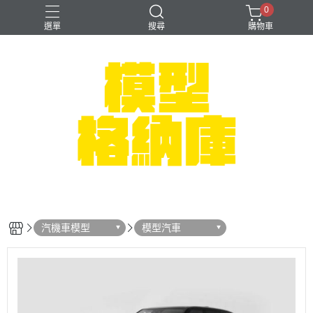
0
選單
搜尋
購物車
#NEXTEE
七龍珠
可以色色
崩壞：星穹鐵道
閃電霹靂車
汽機車模型
模型汽車