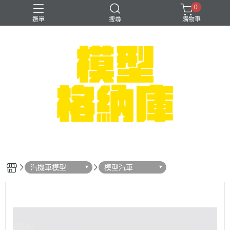
0
選單
搜尋
購物車
#NEXTEE
七龍珠
可以色色
崩壞：星穹鐵道
閃電霹靂車
汽機車模型
模型汽車