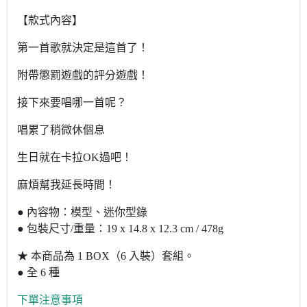
【款式內容】
第一首歌就決定是這首了！
附帶懲罰遊戲的評分遊戲！
接下來要唱哪一首呢？
唱累了稍微休個息
生日就在卡拉OK過吧！
麻煩幫我延長時間！
● 內容物：模型、迷你型錄
● 包裝尺寸/重量：19 x 14.8 x 12.3 cm / 478g
★ 本商品為 1 BOX（6 入裝）套組。
● 全 6 種
下單注意事項