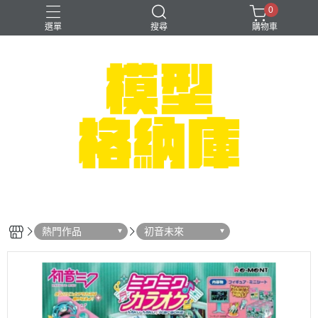
0
選單
搜尋
購物車
#NEXTEE
七龍珠
可以色色
崩壞：星穹鐵道
閃電霹靂車
熱門作品
初音未來