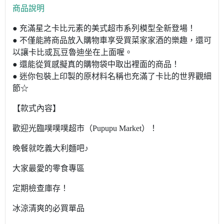
商品說明
● 充滿星之卡比元素的美式超市系列模型全新登場！
● 不僅能將商品放入購物車享受買菜家家酒的樂趣，還可
以讓卡比或瓦豆魯迪坐在上面喔。
● 還能從質感擬真的購物袋中取出裡面的商品！
● 迷你包裝上印製的原材料名稱也充滿了卡比的世界觀細
節☆
【款式內容】
歡迎光臨噗噗噗超市（Pupupu Market）！
晚餐就吃義大利麵吧♪
大家最愛的零食專區
定期檢查庫存！
冰涼清爽的必買單品