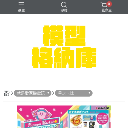
0
選單
搜尋
購物車
#NEXTEE
七龍珠
可以色色
崩壞：星穹鐵道
閃電霹靂車
就是愛家機電玩
星之卡比