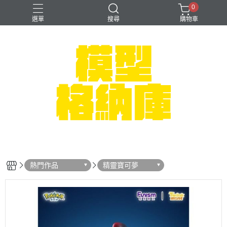
0
選單
搜尋
購物車
#NEXTEE
七龍珠
可以色色
崩壞：星穹鐵道
閃電霹靂車
熱門作品
精靈寶可夢