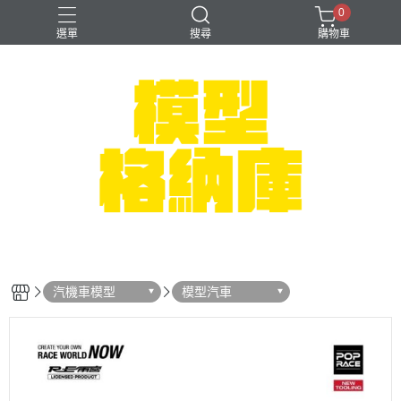
0
選單
搜尋
購物車
#NEXTEE
七龍珠
可以色色
崩壞：星穹鐵道
閃電霹靂車
汽機車模型
模型汽車