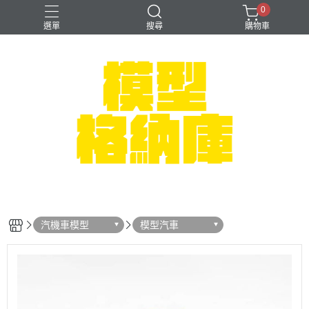
0
選單
搜尋
購物車
#NEXTEE
七龍珠
可以色色
崩壞：星穹鐵道
閃電霹靂車
汽機車模型
模型汽車