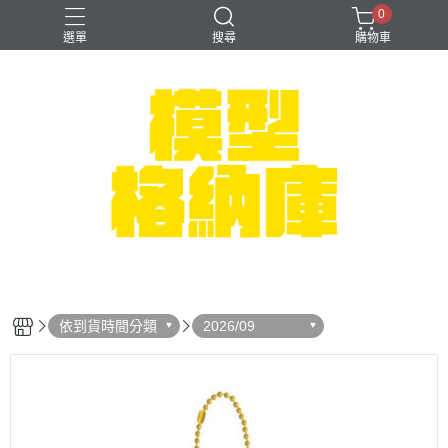
0
選單
搜尋
購物車
#NEXTEE
七龍珠
可以色色
崩壞：星穹鐵道
閃電霹靂車
依到貨時間分類
2026/09