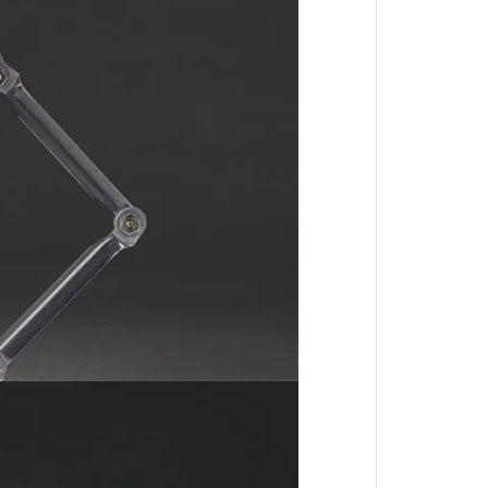
境界戰機
魔導少年
數碼寶貝
出租女友
火影忍者
星際大戰
哈利波特
戰鬥陀螺
閃電霹靂車
我推的孩子
肌肉魔法使
進撃的巨人
妖幻三重奏
哥布林殺手