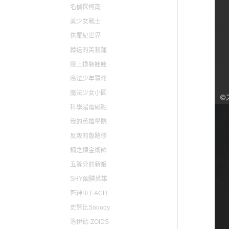
名偵探柯南
美少女戰士
侏羅紀世界
葬送的芙莉蓮
戀上換裝娃娃
魔法少年賈修
魔法少女小圓
科學超電磁砲
我的英雄學院
反叛的魯路修
鋼之鍊金術師
五等分的新娘
SHY靦腆英雄
死神BLEACH
史努比Snoopy
洛伊德-ZOIDS-