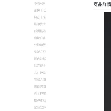
哆啦A夢
商品詳
貓娘樂園 NEKOPARA
吉伊卡哇
快打旋風 / 格鬥天王 / 拳皇
初音未來
太空戰士 FINAL FANTASY
烙印勇士
孤獨搖滾
幽遊白書
咒術迴戰
鬼滅之刃
藍色監獄
福音戰士
北斗神拳
狂賭之淵
來自深淵
黃金神威
槍彈辯駁
家庭教師