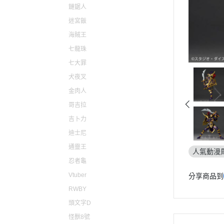
仙劍奇俠傳
原子小金
鏈鋸人
迷宮飯
心跳文學社
電光超人
海賊王
聖騎士之戰
魔法騎士
七龍珠
聖火降魔錄
新幹線變
七大罪
女神異聞錄
機動警察PA
犬夜叉
薩爾達傳說
金肉人
哥吉拉
勇者鬥惡龍
吉卜力
東方Project
迪士尼
LOL英雄聯盟
通靈王
人氣動漫
天穗之咲稻姬
忍者龜
尼爾自動人形
Vtuber
分享商品到
萊莎的鍊金工房
RWBY
頭文字D
主播女孩重度依賴
怪獸8號
瑪利歐 / 任天堂系列