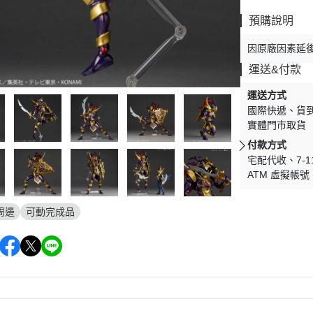
剛
V.S.O.F
預購說明
古立特
因原廠因素延
雷阿斯
運送&付款
形機器人
運送方式
TLABOR
國際快遞
貨
實體門市取貨
付款方式
宅配代收
7-
ATM 虛擬帳號
周邊
可動完成品