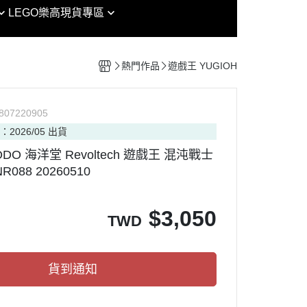
EG
魔戒
LEGO樂高
現貨專區
女神裝置 / 機甲少女 FAG /
RG
鏈鋸人
Arcanadea
其他模型
HG
迷宮飯
創彩少女庭園
組裝模型專區
熱門作品
遊戲王 YUGIOH
MG
海賊王
六角機牙
HIRM
七龍珠
PVC
P
807220905
RE/100
七大罪
：2026/05 出貨
RAMA
PG
犬夜叉
YODO 海洋堂 Revoltech 遊戲王 混沌戰士
nt Model
MGSD
金肉人
088 20260510
OP ARMY
SDCS / BB
哥吉拉
CAT PROJECT
OT魂
SMP
吉卜力
$
3,050
TWD
ORKS MONSTERS
Figure-rise Standard
迪士尼
ouse 盒玩
Figure-rise Standard 增幅版
通靈王
貨到通知
Figure-rise LABO
忍者龜
30 MINUTES MISSIONS
Vtuber