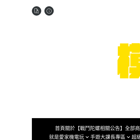
首頁
關於
【戰鬥陀螺相關公告】
全部商
就是愛家機電玩
手遊大課長專區
超