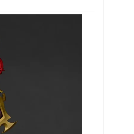
北斗神拳
狂賭之淵
來自深淵
黃金神威
槍彈辯駁
家庭教師
無職轉生
刀劍神域
蠟筆小新
海綿寶寶
搖曳露營
排球少年
灌籃高手
一拳超人