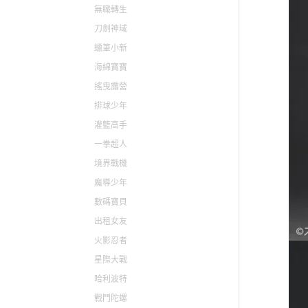
無職轉生
刀劍神域
蠟筆小新
海綿寶寶
搖曳露營
排球少年
灌籃高手
一拳超人
境界戰機
魔導少年
數碼寶貝
出租女友
火影忍者
星際大戰
哈利波特
戰鬥陀螺