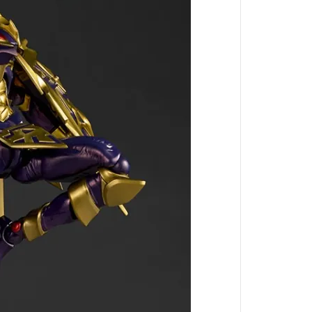
她來自煩星
真珠美人魚
攻殼機動隊
約會大作戰
東京復仇者
神劍闖江湖
精靈寶可夢
狼與辛香料
聖鬥士星矢
庫洛魔法使
名偵探柯南
美少女戰士
侏羅紀世界