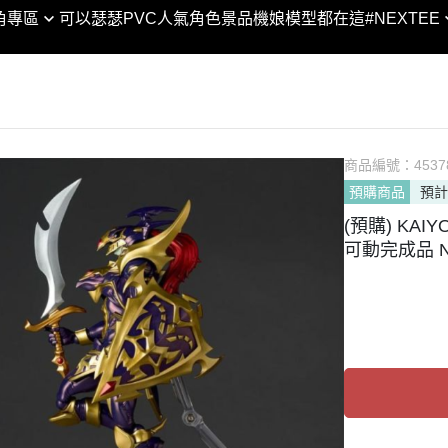
XTEE × 合金彈頭3 │聯名
SHF
角專區
可以瑟瑟PVC
人氣角色景品
機娘模型都在這
#NEXTEE
DC宇宙
黏土人 / 娃
VA
SHM
合金彈頭/越南大戰
Marvel漫威宇宙
figma
POP
ROBOT魂
閃電霹靂車
POP UP PARADE
GEM
GUNDAM UNIVERSE
KONEKO
MODEROID
Lucrea
Figuarts ZERO
翻轉模玩系列
PVC
商品編號：
LOOKU
4537
Figuarts mini
預購商品
預計
PIXEL ADVENTURE
HELLO! GOOD SMILE
PETIT
NXEDGE STYLE
(預購) KAI
Arms
chitocerium
Excelle
聖鬥士聖衣神話
可動完成品 NR
Legendary系列
Max Factory
DESKT
超合金/超合金魂
NEXT系列
神
PLAMAX
MEGA 
METAL BUILD / ROB
人
Naked Angel
ART W
列
THE合体
MegaH
剛
HAGANE WORKS
傳
ACT MODE