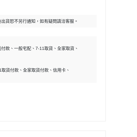
30 MINUTES SISTER
RWBY
30 MINUTES FANTASY
頭文字D
後出貨恕不另行通知，如有疑問請洽客服。
FULL MECHANICS
怪獸8號
GRAND SHIP COLLECTION
哆啦A夢
Mega Size Model
吉伊卡哇
到付款
一般宅配
7-11取貨
全家取貨
地台套件
初音未來
水貼
烙印勇士
11取貨付款
全家取貨付款
信用卡
孤獨搖滾
幽遊白書
咒術迴戰
鬼滅之刃
藍色監獄
福音戰士