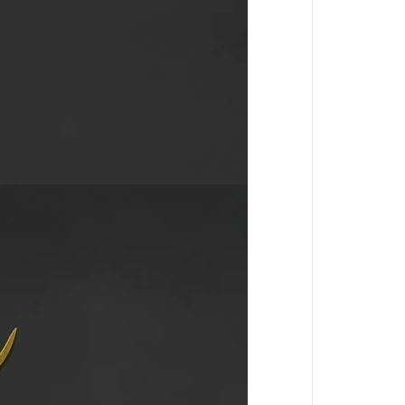
葬送的芙莉蓮
戀上換裝娃娃
魔法少年賈修
魔法少女小圓
科學超電磁砲
我的英雄學院
反叛的魯路修
鋼之鍊金術師
五等分的新娘
SHY靦腆英雄
死神BLEACH
史努比Snoopy
洛伊德-ZOIDS-
小魔女DoReMi