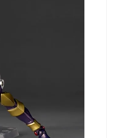
小林家的龍女僕
盾之勇者成名錄
湯姆貓與傑利鼠
宇宙戰艦大和號
文豪Stray Dogs
遊戲王 YUGIOH
JOJO的奇妙冒險
86-不存在的戰區-
POP TEAM EPIC
香格里拉開拓異境
我想成為影之強者
異世界歸來的舅舅
輝夜姬想讓人告白