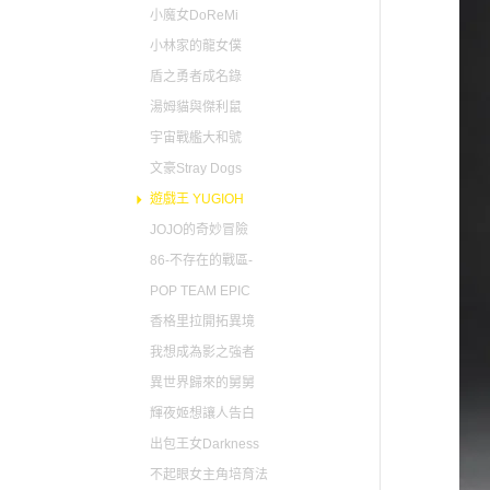
小魔女DoReMi
小林家的龍女僕
盾之勇者成名錄
湯姆貓與傑利鼠
宇宙戰艦大和號
文豪Stray Dogs
遊戲王 YUGIOH
JOJO的奇妙冒險
86-不存在的戰區-
POP TEAM EPIC
香格里拉開拓異境
我想成為影之強者
異世界歸來的舅舅
輝夜姬想讓人告白
出包王女Darkness
不起眼女主角培育法