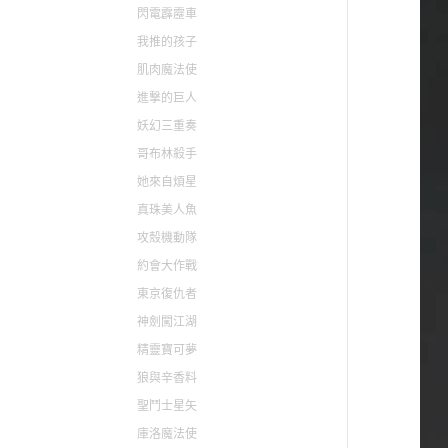
閃電霹靂車
我推的孩子
肌肉魔法使
進撃的巨人
妖幻三重奏
哥布林殺手
她來自煩星
真珠美人魚
攻殼機動隊
約會大作戰
東京復仇者
神劍闖江湖
精靈寶可夢
狼與辛香料
聖鬥士星矢
庫洛魔法使