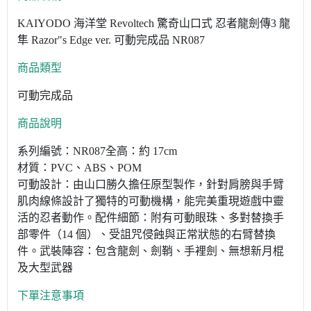
KAIYODO 海洋堂 Revoltech 驚奇山口式 忍者龍劍傳3 龍
隼 Razor"s Edge ver. 可動完成品 NR087
商品類型
可動完成品
商品說明
系列編號：NR087全高：約 17cm
材質：PVC、ABS、POM
可動設計：由山口勝久擔任原型製作，針對肩膀與手臂
肌肉線條設計了獨特的可動機構，能完美重現遊戲中靈
活的忍者動作。配件細節：附有可動眼珠、多對替換手
部零件（14 個）、受詛咒侵蝕與正常狀態的右臂替換
件。武裝陣容：包含龍劍、劍鞘、手裡劍、無想新月棍
及大型武器
下單注意事項