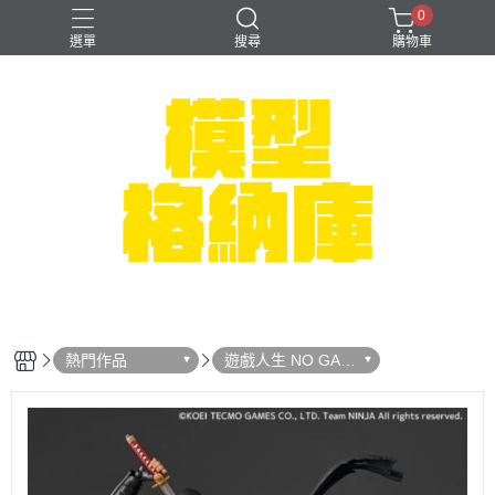
0
選單
搜尋
購物車
#NEXTEE
七龍珠
可以色色
崩壞：星穹鐵道
閃電霹靂車
熱門作品
遊戲人生 NO GAM
E NO LIFE