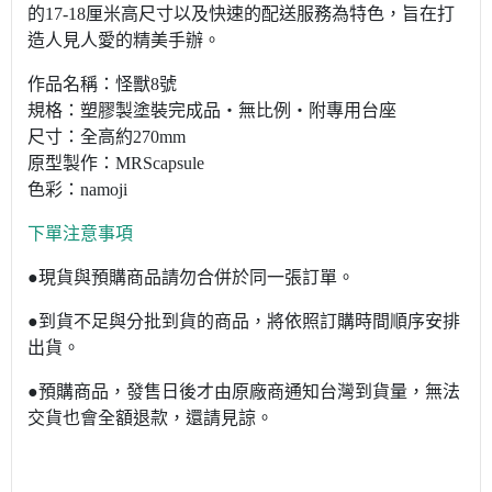
的17-18厘米高尺寸以及快速的配送服務為特色，旨在打
造人見人愛的精美手辦。
作品名稱：怪獸8號
規格：塑膠製塗裝完成品・無比例・附專用台座
尺寸：全高約270mm
原型製作：MRScapsule
色彩：namoji
下單注意事項
●現貨與預購商品請勿合併於同一張訂單。
●到貨不足與分批到貨的商品，將依照訂購時間順序安排
出貨。
●預購商品，發售日後才由原廠商通知台灣到貨量，無法
交貨也會全額退款，還請見諒。