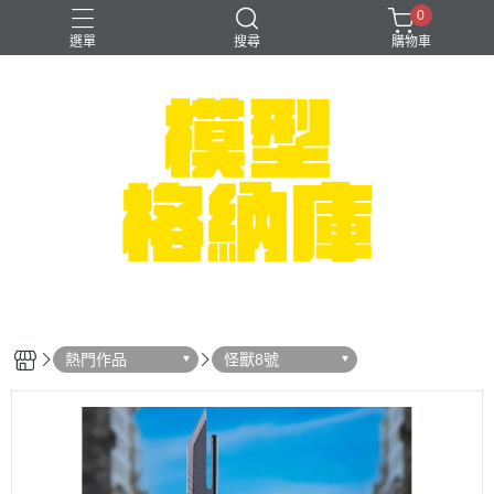
0
選單
搜尋
購物車
#NEXTEE
七龍珠
可以色色
崩壞：星穹鐵道
閃電霹靂車
熱門作品
怪獸8號