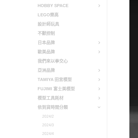
HOBBY SPACE
貓娘樂園 NEKOPARA
LEGO樂高
快打旋風 / 格鬥天王 / 拳皇
設計師玩具
太空戰士 FINAL FANTASY
不獸控制
日本品牌
歐美品牌
我們來以拳交心
亞洲品牌
TAMIYA 田宮模型
FUJIMI 富士美模型
模型工具耗材
依到貨時間分類
2024/2
2024/3
2024/4