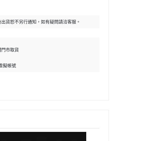
30 MINUTES SISTER
RWBY
30 MINUTES FANTASY
頭文字D
後出貨恕不另行通知，如有疑問請洽客服。
FULL MECHANICS
怪獸8號
GRAND SHIP COLLECTION
哆啦A夢
Mega Size Model
吉伊卡哇
體門市取貨
地台套件
初音未來
 虛擬帳號
水貼
烙印勇士
孤獨搖滾
幽遊白書
咒術迴戰
鬼滅之刃
藍色監獄
福音戰士