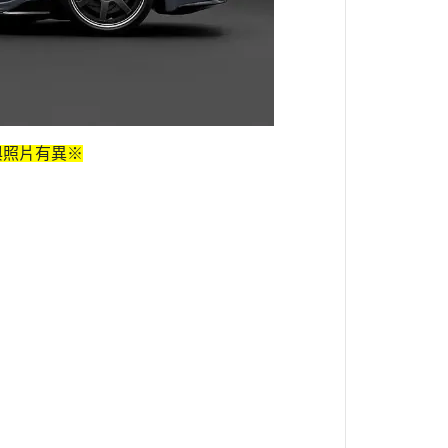
葬送的芙莉蓮
戀上換裝娃娃
魔法少年賈修
魔法少女小圓
科學超電磁砲
與照片有異※
我的英雄學院
反叛的魯路修
鋼之鍊金術師
五等分的新娘
SHY靦腆英雄
死神BLEACH
史努比Snoopy
洛伊德-ZOIDS-
小魔女DoReMi