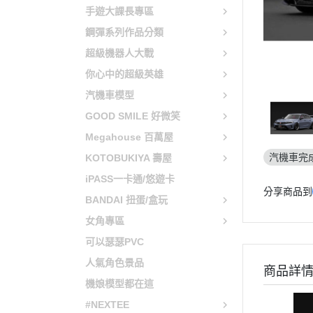
仙劍奇俠傳
原子小金
手遊大課長專區
鋼彈系列作品分類
心跳文學社
電光超人
超級機器人大戰
聖騎士之戰
魔法騎士
你心中的超級英雄
聖火降魔錄
新幹線變
汽機車模型
女神異聞錄
機動警察PA
GOOD SMILE 好微笑
薩爾達傳說
Megahouse 百萬屋
勇者鬥惡龍
汽機車完
KOTOBUKIYA 壽屋
東方Project
iPASS一卡通/悠遊卡
分享商品到
LOL英雄聯盟
BANDAI 扭蛋/盒玩
天穗之咲稻姬
女角專區
尼爾自動人形
可以瑟瑟PVC
人氣角色景品
萊莎的鍊金工房
商品詳
機娘模型都在這
主播女孩重度依賴
#NEXTEE
瑪利歐 / 任天堂系列