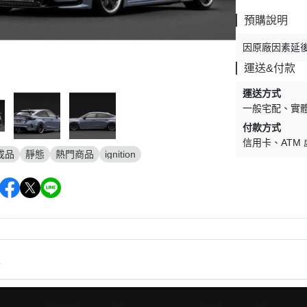
剛
V.S.O.F
預購說明
古立特
因原廠因素延
雷阿斯
運送&付款
形機器人
運送方式
TLABOR
一般宅配
實
付款方式
信用卡
ATM
成品
靜態
熱門商品
ignition
情