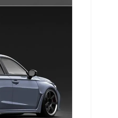
境界戰機
魔導少年
數碼寶貝
出租女友
火影忍者
星際大戰
哈利波特
戰鬥陀螺
閃電霹靂車
我推的孩子
肌肉魔法使
進撃的巨人
妖幻三重奏
哥布林殺手