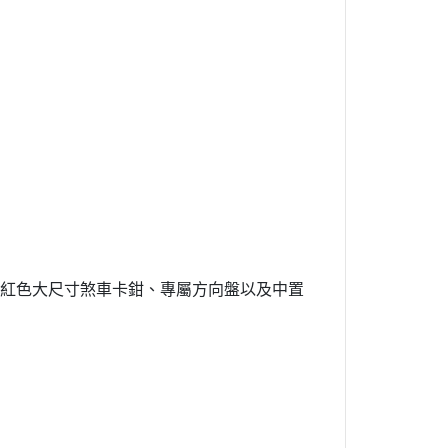
小林家的龍女僕
盾之勇者成名錄
湯姆貓與傑利鼠
宇宙戰艦大和號
文豪Stray Dogs
遊戲王 YUGIOH
JOJO的奇妙冒險
86-不存在的戰區-
POP TEAM EPIC
座椅、紅色大尺寸煞車卡鉗、專屬方向盤以及中置
香格里拉開拓異境
我想成為影之強者
異世界歸來的舅舅
輝夜姬想讓人告白