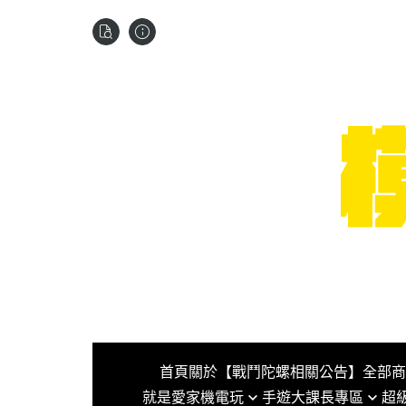
首頁
關於
【戰鬥陀螺相關公告】
全部商
就是愛家機電玩
手遊大課長專區
超