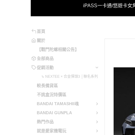
↳ NE
iPASS一卡通/悠遊卡
女
系列
魂系
妮姬
魔動王
不可以色色
月姬
原神
勇氣爆發
可以色色
洛克人/洛克人X
崩壞系列
勇者系列
首頁
兔兔辣麼可愛
機戰傭兵
閃亂神樂
勇往直前
關於
【戰鬥陀螺相關公告】
電馭叛客
蔚藍檔案
五獅合體
全部商品
音速小子
少女前線
變形金剛
促銷活動
英雄傳說
明日方舟
天元突破
↳ NEXTEE × 合金彈頭3 │聯名系列
聖劍傳說
緋染天空
勇者萊汀
較長備貨區
惡靈古堡
艦娘 / 碧藍航線
蒼穹之戰
不挑盒況特價區
星之卡比
賽馬娘 Pretty Derby
蓋特機器
BANDAI TAMASHII魂
越南大戰
偶像大師 / LoveLive!
藍光人系
BANDAI GUNPLA
魔物獵人
超異域公主連結 Re:Dive
無敵鐵金
熱門作品
當個創世神
Fate Grand Order / FGO
魔神英雄
就是愛家機電玩