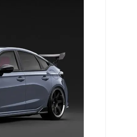
北斗神拳
狂賭之淵
來自深淵
黃金神威
槍彈辯駁
家庭教師
無職轉生
刀劍神域
蠟筆小新
海綿寶寶
搖曳露營
排球少年
灌籃高手
一拳超人