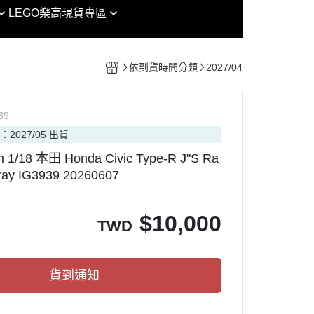
EG
魔戒
LEGO樂高
現貨專區
女神裝置 / 機甲少女 FAG /
RG
鏈鋸人
Arcanadea
其他模型
HG
迷宮飯
創彩少女庭園
組裝模型專區
依到貨時間分類
2027/04
MG
海賊王
六角機牙
HIRM
七龍珠
PVC
P
39
RE/100
七大罪
：2027/05 出貨
RAMA
PG
犬夜叉
on 1/18 本田 Honda Civic Type-R J"S Ra
nt Model
MGSD
金肉人
Gray IG3939 20260607
OP ARMY
SDCS / BB
哥吉拉
CAT PROJECT
OT魂
SMP
吉卜力
$
10,000
TWD
ORKS MONSTERS
Figure-rise Standard
迪士尼
ouse 盒玩
Figure-rise Standard 增幅版
通靈王
貨到通知
Figure-rise LABO
忍者龜
30 MINUTES MISSIONS
Vtuber