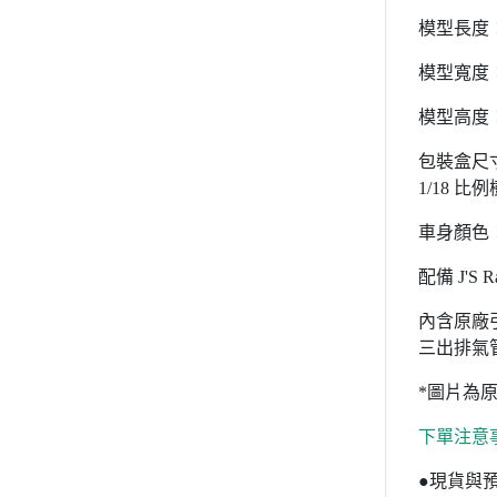
模型長度：約
模型寬度：約
模型高度：約
包裝盒尺寸
1/18 
車身顏色
配備 J'S
內含原廠引
三出排氣
*圖片為
下單注意
●現貨與