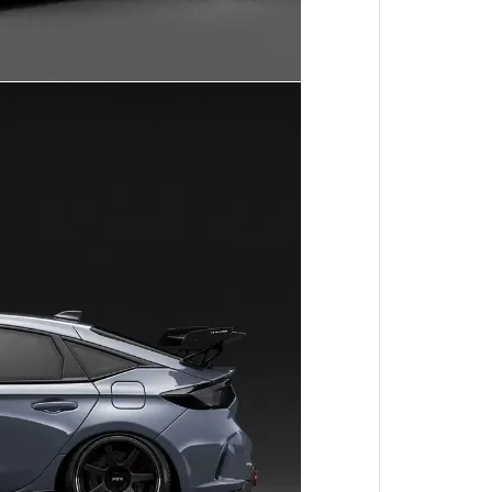
她來自煩星
真珠美人魚
攻殼機動隊
約會大作戰
東京復仇者
神劍闖江湖
精靈寶可夢
狼與辛香料
聖鬥士星矢
庫洛魔法使
名偵探柯南
美少女戰士
侏羅紀世界