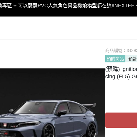
XTEE × 合金彈頭3 │聯名
SHF
角專區
可以瑟瑟PVC
人氣角色景品
機娘模型都在這
#NEXTEE
DC宇宙
黏土人 / 娃
VA
SHM
合金彈頭/越南大戰
Marvel漫威宇宙
figma
POP
ROBOT魂
閃電霹靂車
POP UP PARADE
GEM
GUNDAM UNIVERSE
KONEKO
MODEROID
Lucrea
Figuarts ZERO
翻轉模玩系列
PVC
商品編號：
LOOKU
IG39
Figuarts mini
預購商品
預計
PIXEL ADVENTURE
HELLO! GOOD SMILE
PETIT
NXEDGE STYLE
(預購) igniti
Arms
chitocerium
Excelle
聖鬥士聖衣神話
cing (FL5) 
Legendary系列
Max Factory
DESKT
超合金/超合金魂
NEXT系列
神
PLAMAX
MEGA 
METAL BUILD / ROB
人
Naked Angel
ART W
列
THE合体
MegaH
剛
HAGANE WORKS
傳
ACT MODE