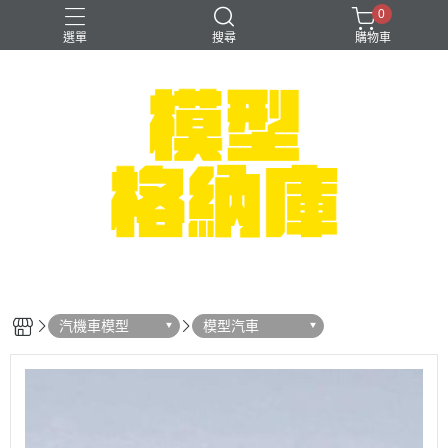
0
選單
搜尋
購物車
#NEXTEE
七龍珠
可以色色
崩壞：星穹鐵道
閃電霹靂車
汽機車模型
模型汽車