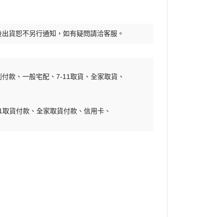
30 MINUTES SISTER
RWBY
30 MINUTES FANTASY
頭文字D
後出貨恕不另行通知，如有疑問請洽客服。
FULL MECHANICS
怪獸8號
GRAND SHIP COLLECTION
哆啦A夢
Mega Size Model
吉伊卡哇
到付款
一般宅配
7-11取貨
全家取貨
地台套件
初音未來
水貼
烙印勇士
11取貨付款
全家取貨付款
信用卡
孤獨搖滾
幽遊白書
咒術迴戰
鬼滅之刃
藍色監獄
福音戰士