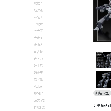
仙劍奇俠傳
原子小金
鏈鋸人
迷宮飯
心跳文學社
電光超人
海賊王
聖騎士之戰
魔法騎士
七龍珠
聖火降魔錄
新幹線變
七大罪
女神異聞錄
機動警察PA
犬夜叉
薩爾達傳說
金肉人
哥吉拉
勇者鬥惡龍
吉卜力
東方Project
迪士尼
LOL英雄聯盟
通靈王
天穗之咲稻姬
忍者龜
尼爾自動人形
Vtuber
組裝模型
萊莎的鍊金工房
RWBY
頭文字D
主播女孩重度依賴
分享商品到
怪獸8號
瑪利歐 / 任天堂系列