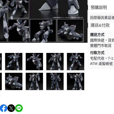
剛
V.S.O.F
預購說明
古立特
因原廠因素延
雷阿斯
運送&付款
形機器人
運送方式
TLABOR
國際快遞
貨
實體門市取貨
付款方式
宅配代收
7-
ATM 虛擬帳號