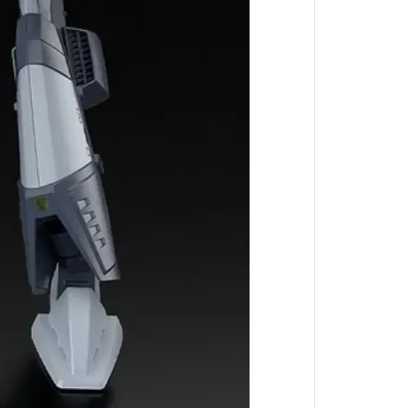
葬送的芙莉蓮
戀上換裝娃娃
魔法少年賈修
魔法少女小圓
科學超電磁砲
我的英雄學院
反叛的魯路修
鋼之鍊金術師
五等分的新娘
SHY靦腆英雄
死神BLEACH
史努比Snoopy
洛伊德-ZOIDS-
小魔女DoReMi