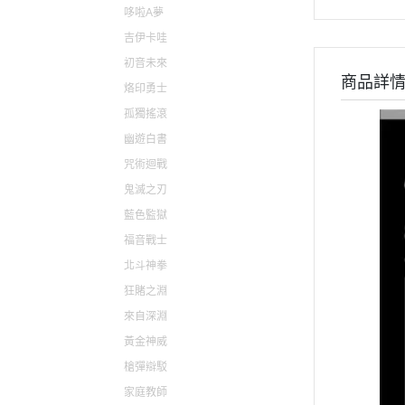
哆啦A夢
貓娘樂園 NEKOPARA
吉伊卡哇
快打旋風 / 格鬥天王 / 拳皇
初音未來
商品詳
太空戰士 FINAL FANTASY
烙印勇士
孤獨搖滾
幽遊白書
咒術迴戰
鬼滅之刃
藍色監獄
福音戰士
北斗神拳
狂賭之淵
來自深淵
黃金神威
槍彈辯駁
家庭教師