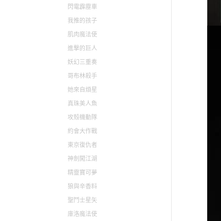
閃電霹靂車
我推的孩子
肌肉魔法使
進撃的巨人
妖幻三重奏
哥布林殺手
她來自煩星
真珠美人魚
攻殼機動隊
約會大作戰
東京復仇者
神劍闖江湖
精靈寶可夢
狼與辛香料
聖鬥士星矢
庫洛魔法使