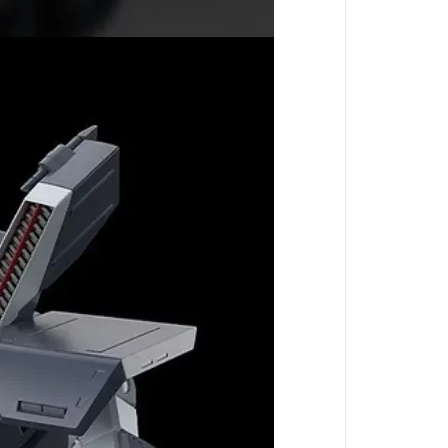
小林家的龍女僕
盾之勇者成名錄
湯姆貓與傑利鼠
宇宙戰艦大和號
文豪Stray Dogs
遊戲王 YUGIOH
JOJO的奇妙冒險
86-不存在的戰區-
POP TEAM EPIC
香格里拉開拓異境
我想成為影之強者
異世界歸來的舅舅
輝夜姬想讓人告白