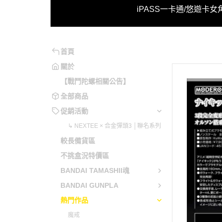
↳ NE
iPASS一卡通/悠遊卡
女
系列
魂系
妮姬
魔動王
不可以色色
月姬
原神
勇氣爆發
可以色色
洛克人/洛克人X
崩壞系列
勇者系列
首頁
兔兔辣麼可愛
機戰傭兵
閃亂神樂
勇往直前
關於
【戰鬥陀螺相關公告】
電馭叛客
蔚藍檔案
五獅合體
全部商品
音速小子
少女前線
變形金剛
促銷活動
英雄傳說
明日方舟
天元突破
↳ NEXTEE × 合金彈頭3 │聯名系列
聖劍傳說
緋染天空
勇者萊汀
較長備貨區
惡靈古堡
艦娘 / 碧藍航線
蒼穹之戰
不挑盒況特價區
星之卡比
賽馬娘 Pretty Derby
蓋特機器
BANDAI TAMASHII魂
越南大戰
偶像大師 / LoveLive!
藍光人系
BANDAI GUNPLA
魔物獵人
超異域公主連結 Re:Dive
無敵鐵金
熱門作品
當個創世神
Fate Grand Order / FGO
魔神英雄
魔戒