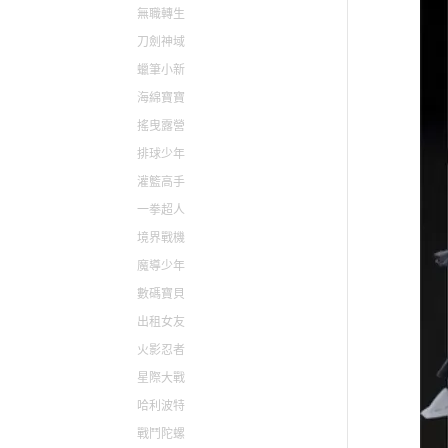
無職轉生
刀劍神域
蠟筆小新
海綿寶寶
搖曳露營
排球少年
灌籃高手
一拳超人
境界戰機
魔導少年
數碼寶貝
出租女友
火影忍者
星際大戰
哈利波特
戰鬥陀螺