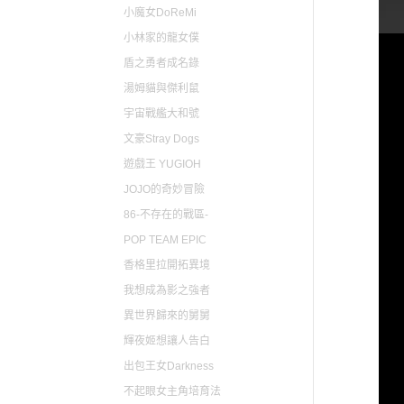
小魔女DoReMi
小林家的龍女僕
盾之勇者成名錄
湯姆貓與傑利鼠
宇宙戰艦大和號
文豪Stray Dogs
遊戲王 YUGIOH
JOJO的奇妙冒險
86-不存在的戰區-
POP TEAM EPIC
香格里拉開拓異境
我想成為影之強者
異世界歸來的舅舅
輝夜姬想讓人告白
出包王女Darkness
不起眼女主角培育法