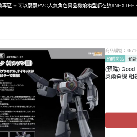
XTEE × 合金彈頭3 │聯名
SHF
角專區
可以瑟瑟PVC
人氣角色景品
機娘模型都在這
#NEXTEE
DC宇宙
黏土人 / 娃
VA
SHM
合金彈頭/越南大戰
Marvel漫威宇宙
figma
POP
ROBOT魂
閃電霹靂車
POP UP PARADE
GEM
GUNDAM UNIVERSE
KONEKO
MODEROID
Lucrea
Figuarts ZERO
翻轉模玩系列
PVC
商品編號：
LOOKU
4571
Figuarts mini
預購商品
預計
PIXEL ADVENTURE
HELLO! GOOD SMILE
PETIT
NXEDGE STYLE
(預購) Good
Arms
chitocerium
Excelle
聖鬥士聖衣神話
奧爾森機 組裝
Legendary系列
Max Factory
DESKT
超合金/超合金魂
NEXT系列
神
PLAMAX
MEGA 
METAL BUILD / ROB
人
Naked Angel
ART W
列
THE合体
MegaH
剛
HAGANE WORKS
傳
ACT MODE