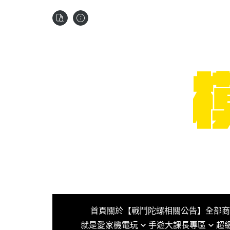
首頁
關於
【戰鬥陀螺相關公告】
全部商
就是愛家機電玩
手遊大課長專區
超