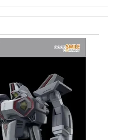
北斗神拳
狂賭之淵
來自深淵
黃金神威
槍彈辯駁
家庭教師
無職轉生
刀劍神域
蠟筆小新
海綿寶寶
搖曳露營
排球少年
灌籃高手
一拳超人