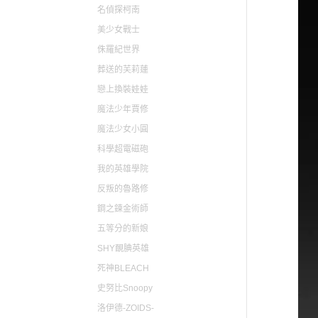
名偵探柯南
美少女戰士
侏羅紀世界
葬送的芙莉蓮
戀上換裝娃娃
魔法少年賈修
魔法少女小圓
科學超電磁砲
我的英雄學院
反叛的魯路修
鋼之鍊金術師
五等分的新娘
SHY靦腆英雄
死神BLEACH
史努比Snoopy
洛伊德-ZOIDS-