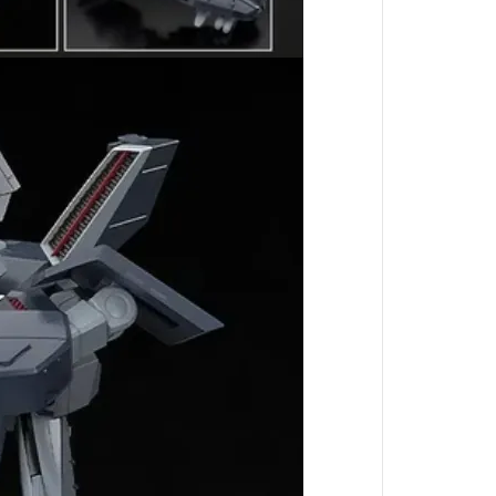
她來自煩星
真珠美人魚
攻殼機動隊
約會大作戰
東京復仇者
神劍闖江湖
精靈寶可夢
狼與辛香料
聖鬥士星矢
庫洛魔法使
名偵探柯南
美少女戰士
侏羅紀世界