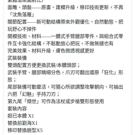
素體渲染圖對比）
面雕、頭髮——原畫、建模升級，移印技術更新，不再
「沈魚落雁」
關節配置——新可動結構帶來外觀優化、自然動態、把
玩舒心不掉件
開模技術、材料——一體式手臂腿部零件，與組合式零
件互卡強化結構，不鬆動放心把玩，不做無縫也有
完美效果、材料升級，膚色微透視感更好
武裝裝備
雙頭配置方便更換武裝/本體頭部；
武裝手臂、腿部精細分色，爪刃可翻出還原「狂化」形
態；
尾部裝備可動靈活，可隨心所欲調整攻擊朝向、可抽出
六把「幻魅」手持刀刃；
第九尾「傾世」可作為法杖或步槍雙形態使用
套裝內容
妲已本體 X1
替換前劉海X1
移印替換臉型X5