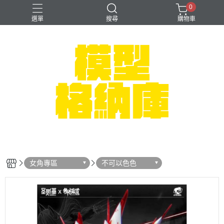
0
選單
搜尋
購物車
#NEXTEE
七龍珠
可以色色
崩壞：星穹鐵道
閃電霹靂車
女角專區
不可以色色