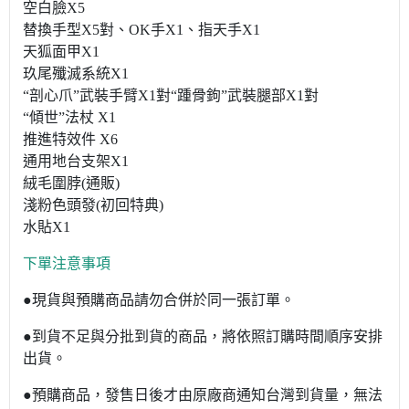
空白臉X5
替換手型X5對、OK手X1、指天手X1
天狐面甲X1
玖尾殲滅系統X1
“剖心爪”武裝手臂X1對“踵骨鉤”武裝腿部X1對
“傾世”法杖 X1
推進特效件 X6
通用地台支架X1
絨毛圍脖(通販)
淺粉色頭發(初回特典)
水貼X1
下單注意事項
●現貨與預購商品請勿合併於同一張訂單。
●到貨不足與分批到貨的商品，將依照訂購時間順序安排
出貨。
●預購商品，發售日後才由原廠商通知台灣到貨量，無法