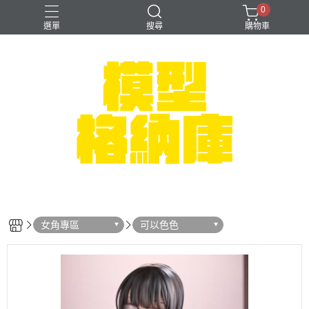
0
選單
搜尋
購物車
#NEXTEE
七龍珠
可以色色
崩壞：星穹鐵道
閃電霹靂車
女角專區
可以色色