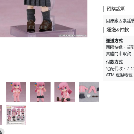
剛
V.S.O.F
預購說明
古立特
因原廠因素延
雷阿斯
運送&付款
形機器人
運送方式
TLABOR
國際快遞
貨
實體門市取貨
付款方式
宅配代收
7-
ATM 虛擬帳號
品