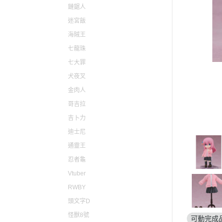
仙劍奇俠傳
原子小金
鏈鋸人
迷宮飯
心跳文學社
電光超人
海賊王
聖騎士之戰
魔法騎士
七龍珠
聖火降魔錄
新幹線變
七大罪
女神異聞錄
機動警察PA
犬夜叉
薩爾達傳說
金肉人
哥吉拉
勇者鬥惡龍
吉卜力
東方Project
迪士尼
LOL英雄聯盟
通靈王
天穗之咲稻姬
忍者龜
尼爾自動人形
Vtuber
萊莎的鍊金工房
RWBY
頭文字D
主播女孩重度依賴
怪獸8號
可動完成
瑪利歐 / 任天堂系列