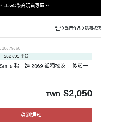
EG
魔戒
LEGO樂高
現貨專區
女神裝置 / 機甲少女 FAG /
RG
鏈鋸人
Arcanadea
其他模型
HG
迷宮飯
創彩少女庭園
組裝模型專區
熱門作品
孤獨搖滾
MG
海賊王
六角機牙
HIRM
七龍珠
PVC
P
828679658
RE/100
七大罪
：2027/01 出貨
RAMA
PG
犬夜叉
d Smile 黏土娃 2069 孤獨搖滾！ 後藤一
nt Model
MGSD
金肉人
OP ARMY
SDCS / BB
哥吉拉
CAT PROJECT
OT魂
SMP
吉卜力
$
2,050
TWD
ORKS MONSTERS
Figure-rise Standard
迪士尼
ouse 盒玩
Figure-rise Standard 增幅版
通靈王
貨到通知
Figure-rise LABO
忍者龜
30 MINUTES MISSIONS
Vtuber