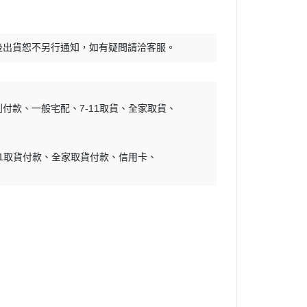
30 MINUTES SISTER
RWBY
30 MINUTES FANTASY
頭文字D
後出貨恕不另行通知，如有疑問請洽客服。
FULL MECHANICS
怪獸8號
GRAND SHIP COLLECTION
哆啦A夢
Mega Size Model
吉伊卡哇
到付款
一般宅配
7-11取貨
全家取貨
地台套件
初音未來
水貼
烙印勇士
11取貨付款
全家取貨付款
信用卡
孤獨搖滾
幽遊白書
咒術迴戰
鬼滅之刃
藍色監獄
福音戰士