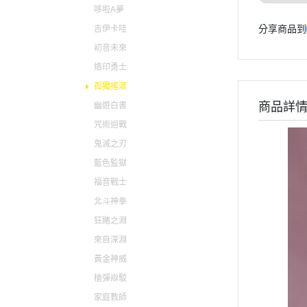
哆啦A夢
貓娘樂園 NEKOPARA
分享商品到
吉伊卡哇
快打旋風 / 格鬥天王 / 拳皇
初音未來
太空戰士 FINAL FANTASY
烙印勇士
孤獨搖滾
商品詳
幽遊白書
咒術迴戰
鬼滅之刃
藍色監獄
福音戰士
北斗神拳
狂賭之淵
來自深淵
黃金神威
槍彈辯駁
家庭教師