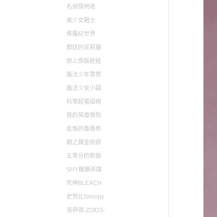
名偵探柯南
美少女戰士
侏羅紀世界
葬送的芙莉蓮
戀上換裝娃娃
魔法少年賈修
魔法少女小圓
科學超電磁砲
我的英雄學院
反叛的魯路修
鋼之鍊金術師
五等分的新娘
SHY靦腆英雄
死神BLEACH
史努比Snoopy
洛伊德-ZOIDS-