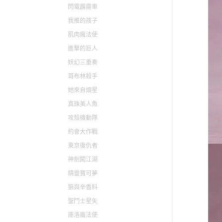
閃電霹靂車
我推的孩子
肌肉魔法使
進撃的巨人
妖幻三重奏
哥布林殺手
她來自煩星
真珠美人魚
攻殼機動隊
約會大作戰
東京復仇者
神劍闖江湖
精靈寶可夢
狼與辛香料
聖鬥士星矢
庫洛魔法使