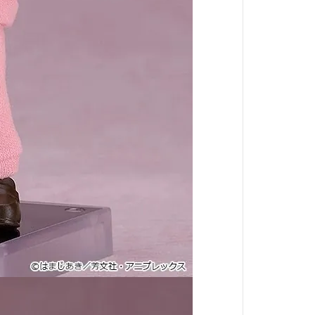
小林家的龍女僕
盾之勇者成名錄
湯姆貓與傑利鼠
宇宙戰艦大和號
文豪Stray Dogs
遊戲王 YUGIOH
JOJO的奇妙冒險
86-不存在的戰區-
POP TEAM EPIC
香格里拉開拓異境
我想成為影之強者
異世界歸來的舅舅
輝夜姬想讓人告白