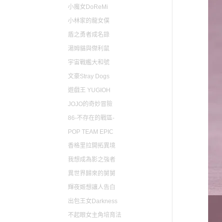
小魔女DoReMi
小林家的龍女僕
盾之勇者成名錄
湯姆貓與傑利鼠
宇宙戰艦大和號
文豪Stray Dogs
遊戲王 YUGIOH
JOJO的奇妙冒險
86-不存在的戰區-
POP TEAM EPIC
香格里拉開拓異境
我想成為影之強者
異世界歸來的舅舅
輝夜姬想讓人告白
出包王女Darkness
不起眼女主角培育法