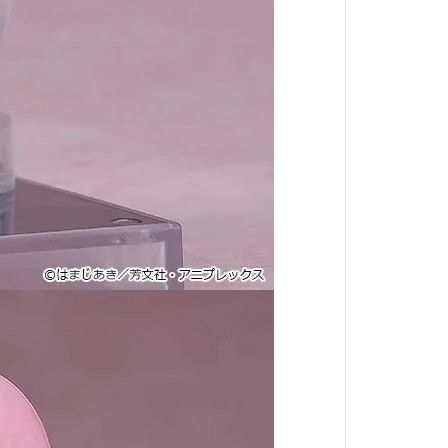
她來自煩星
真珠美人魚
攻殼機動隊
約會大作戰
東京復仇者
神劍闖江湖
精靈寶可夢
狼與辛香料
聖鬥士星矢
庫洛魔法使
名偵探柯南
美少女戰士
侏羅紀世界