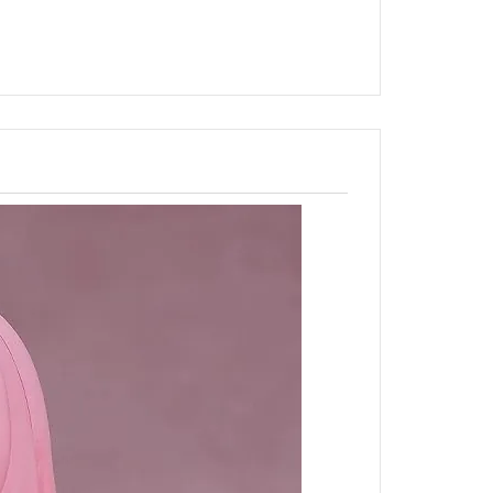
北斗神拳
狂賭之淵
來自深淵
黃金神威
槍彈辯駁
家庭教師
無職轉生
刀劍神域
蠟筆小新
海綿寶寶
搖曳露營
排球少年
灌籃高手
一拳超人