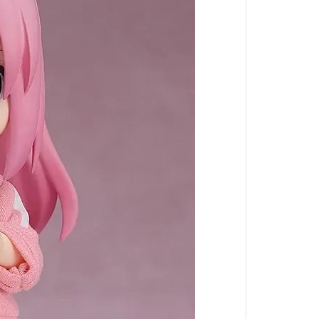
葬送的芙莉蓮
戀上換裝娃娃
魔法少年賈修
魔法少女小圓
科學超電磁砲
我的英雄學院
反叛的魯路修
鋼之鍊金術師
五等分的新娘
SHY靦腆英雄
死神BLEACH
史努比Snoopy
洛伊德-ZOIDS-
小魔女DoReMi