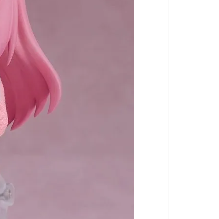
境界戰機
魔導少年
數碼寶貝
出租女友
火影忍者
星際大戰
哈利波特
戰鬥陀螺
閃電霹靂車
我推的孩子
肌肉魔法使
進撃的巨人
妖幻三重奏
哥布林殺手