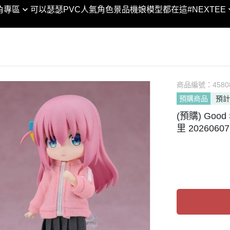
XTEE × 合金彈頭3 │聯名
SHF
角專區
可以瑟瑟PVC
人氣角色景品
機娘模型都在這
#NEXTEE
DC宇宙
黏土人 / 娃
VA
SHM
合金彈頭/越南大戰
Marvel漫威宇宙
figma
POP
ROBOT魂
閃電霹靂車
POP UP PARADE
GEM
GUNDAM UNIVERSE
KONEKO
MODEROID
Lucrea
Figuarts ZERO
翻轉模玩系列
PVC
商品編號：
LOOKU
4580
Figuarts mini
預購商品
預計
PIXEL ADVENTURE
HELLO! GOOD SMILE
PETIT
NXEDGE STYLE
(預購) Goo
Arms
chitocerium
Excelle
聖鬥士聖衣神話
里 20260607
Legendary系列
Max Factory
DESKT
超合金/超合金魂
NEXT系列
神
PLAMAX
MEGA 
METAL BUILD / ROB
人
Naked Angel
ART W
列
THE合体
MegaH
剛
HAGANE WORKS
傳
ACT MODE