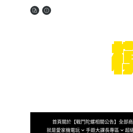
首頁
關於
【戰鬥陀螺相關公告】
全部商
就是愛家機電玩
手遊大課長專區
超