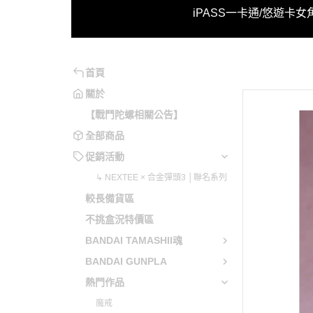
↳ NE
iPASS一卡通/悠遊卡
女
系列
魂系
妮姬
魔動王
不可以色色
月姬
原神
勇氣爆發
可以色色
洛克人/洛克人X
崩壞系列
勇者系列
首頁
兔兔辣麼可愛
機戰傭兵
閃亂神樂
勇往直前
關於
【戰鬥陀螺相關公告】
電馭叛客
蔚藍檔案
五獅合體
全部商品
音速小子
少女前線
變形金剛
促銷活動
英雄傳說
明日方舟
天元突破
↳ NEXTEE × 合金彈頭3 │聯名系列
聖劍傳說
緋染天空
勇者萊汀
較長備貨區
惡靈古堡
艦娘 / 碧藍航線
蒼穹之戰
不挑盒況特價區
星之卡比
賽馬娘 Pretty Derby
蓋特機器
BANDAI TAMASHII魂
越南大戰
偶像大師 / LoveLive!
藍光人系
BANDAI GUNPLA
魔物獵人
超異域公主連結 Re:Dive
無敵鐵金
熱門作品
當個創世神
Fate Grand Order / FGO
魔神英雄
魔戒