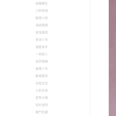
無職轉生
刀劍神域
蠟筆小新
海綿寶寶
搖曳露營
排球少年
灌籃高手
一拳超人
境界戰機
魔導少年
數碼寶貝
出租女友
火影忍者
星際大戰
哈利波特
戰鬥陀螺