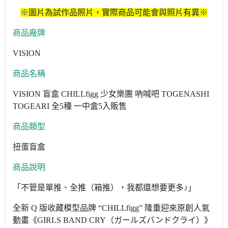
※圖片為試作品照片，實際商品可能會與照片有異※
商品廠牌
VISION
商品名稱
VISION 盲盒 CHILLfigg 少女樂團 吶喊吧 TOGENASHI
TOGEARI 全5種 一中盒5入販售
商品類型
扭蛋盲盒
商品說明
「不管是單推、全推（箱推），我都還想要更多♪」
全新 Q 版收藏模型品牌 “CHILLfigg” 隆重迎來原創人氣
動畫《GIRLS BAND CRY（ガールズバンドクライ）》