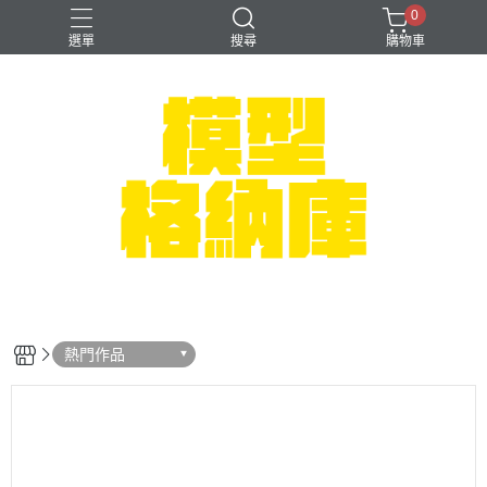
0
選單
搜尋
購物車
#NEXTEE
七龍珠
可以色色
崩壞：星穹鐵道
閃電霹靂車
熱門作品