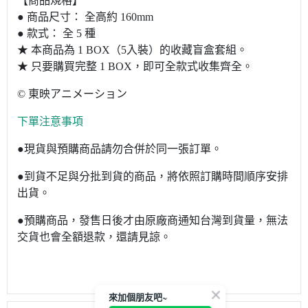
【商品規格】
● 商品尺寸： 全高約 160mm
● 款式： 全 5 種
★ 本商品為 1 BOX（5入裝）的收藏盲盒套組。
★ 只要購買完整 1 BOX，即可全款式收集齊全。
© 東映アニメーション
下單注意事項
●現貨與預購商品請勿合併於同一張訂單。
●到貨不足與分批到貨的商品，將依照訂購時間順序安排
出貨。
●預購商品，發售日後才由原廠商通知台灣到貨量，無法
交貨也會全額退款，還請見諒。
來加個朋友吧~