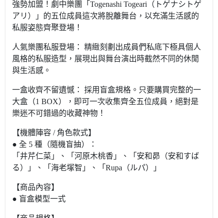
強勢加盟！劇中樂團「Togenashi Togeari（トゲナシトゲ
アリ）」的五位成員這次將脫離舞台，以充滿生活感的
私服姿態齊聚登場！
人氣樂團私服登場： 精緻刻劃出成員們私底下極具個人
風格的私服造型，展現出與舞台演出時截然不同的休閒
與生活感。
一盒收齊不留遺憾： 採用盲盒規格。只要購買完整的一
大盒（1 BOX），即可一次收集齊全五位成員，絕對是
樂迷不可錯過的收藏神物！
【機體陣容 / 角色款式】
● 全 5 種（隨機盲抽）：
「井芹仁菜」、「河原木桃香」、「安和昴（安和すば
る）」、「海老塚智」、「Rupa（ルパ）」
【商品內容】
● 盲盒模型一式