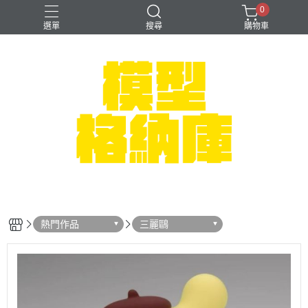
0
選單
搜尋
購物車
#NEXTEE
七龍珠
可以色色
崩壞：星穹鐵道
閃電霹靂車
熱門作品
三麗鷗