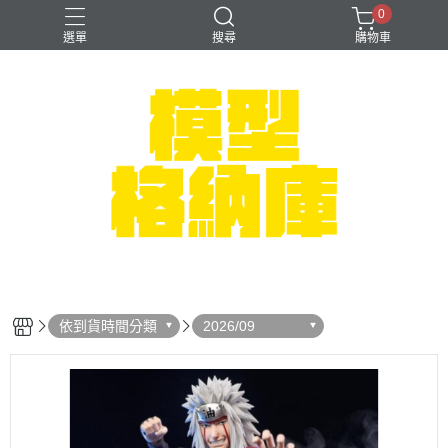
0
選單
搜尋
購物車
#NEXTEE
七龍珠
可以色色
崩壞：星穹鐵道
閃電霹靂車
依到貨時間分類
2026/09