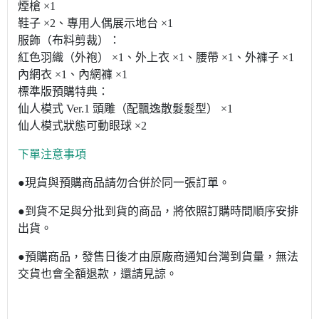
煙槍 ×1
鞋子 ×2、專用人偶展示地台 ×1
服飾（布料剪裁）：
紅色羽織（外袍） ×1、外上衣 ×1、腰帶 ×1、外褲子 ×1
內網衣 ×1、內網褲 ×1
標準版預購特典：
仙人模式 Ver.1 頭雕（配飄逸散髮髮型） ×1
仙人模式狀態可動眼球 ×2
下單注意事項
●現貨與預購商品請勿合併於同一張訂單。
●到貨不足與分批到貨的商品，將依照訂購時間順序安排
出貨。
●預購商品，發售日後才由原廠商通知台灣到貨量，無法
交貨也會全額退款，還請見諒。