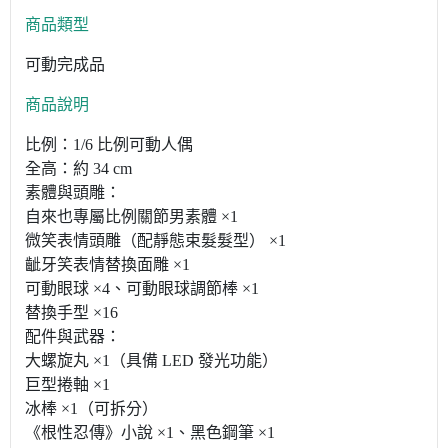
商品類型
可動完成品
商品說明
比例：1/6 比例可動人偶
全高：約 34 cm
素體與頭雕：
自來也專屬比例關節男素體 ×1
微笑表情頭雕（配靜態束髮髮型） ×1
齜牙笑表情替換面雕 ×1
可動眼球 ×4、可動眼球調節棒 ×1
替換手型 ×16
配件與武器：
大螺旋丸 ×1（具備 LED 發光功能）
巨型捲軸 ×1
冰棒 ×1（可拆分）
《根性忍傳》小說 ×1、黑色鋼筆 ×1