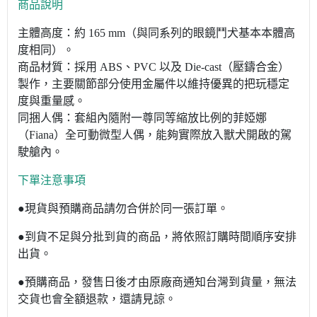
商品說明
主體高度：約 165 mm（與同系列的眼鏡鬥犬基本本體高
度相同）。
商品材質：採用 ABS、PVC 以及 Die-cast（壓鑄合金）
製作，主要關節部分使用金屬件以維持優異的把玩穩定
度與重量感。
同捆人偶：套組內隨附一尊同等縮放比例的菲婭娜
（Fiana）全可動微型人偶，能夠實際放入獸犬開啟的駕
駛艙內。
下單注意事項
●現貨與預購商品請勿合併於同一張訂單。
●到貨不足與分批到貨的商品，將依照訂購時間順序安排
出貨。
●預購商品，發售日後才由原廠商通知台灣到貨量，無法
交貨也會全額退款，還請見諒。