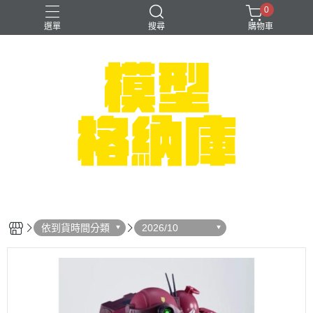
0
選單
搜尋
購物車
#NEXTEE
七龍珠
可以色色
崩壞：星穹鐵道
閃電霹靂車
依到貨時間分類
2026/10