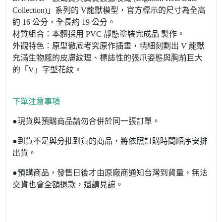
Collection)」系列的 V龍獸模型，官方標示的尺寸為全高
約 16 公分，全長約 19 公分。
材質組合：本體採用 PVC 靜態塗裝完成品 製作。
外觀特色：原型徹底考究原作插畫，精細刻劃出 V 龍獸
充滿生物感的皮膚紋理、標誌性的張爪姿態與胸前巨大
的「V」字型花紋。
下單注意事項
●現貨與預購商品請勿合併於同一張訂單。
●到貨不足與分批到貨的商品，將依照訂購時間順序安排
出貨。
●預購商品，發售日後才由原廠商通知台灣到貨量，無法
交貨也會全額退款，還請見諒。