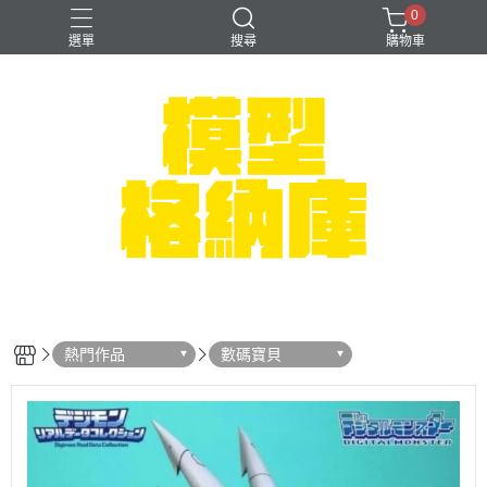
0
選單
搜尋
購物車
#NEXTEE
七龍珠
可以色色
崩壞：星穹鐵道
閃電霹靂車
熱門作品
數碼寶貝