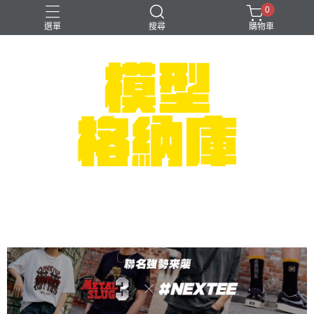
0
選單
搜尋
購物車
#NEXTEE
七龍珠
可以色色
崩壞：星穹鐵道
閃電霹靂車