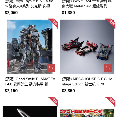
(預購) Hiya Toys E.B.S. 15.5c
(預購) WAVE 1/24 合金彈頭 越
m 洛克人X系列 艾克斯 究極裝
南大戰 Metal Slug 超級載具00
甲ver. 可動完成品 EBM0383 2
1型 SV-001/I 組裝模型 202608
$2,060
$1,380
0260924
20
(預購) Good Smile PLAMATEA
(預購) MEGAHOUSE C.F.C He
T-60 異塵餘生 動力裝甲 組裝
ritage Edition 新世紀 GPX 閃
模型 20260816
電霹靂車 光榮的霸者 套組 202
$2,150
$3,350
60514