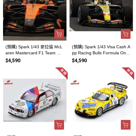
(預購) Spark 1/43 麥拉倫 McL
(預購) Spark 1/43 Visa Cash A
aren Mastercard F1 Team MC
pp Racing Bulls Formula One
L40 No.1 2nd Miami GP 2026
Team VCARB 03 No.41 Miami
$4,590
$4,590
S9404 20260816
GP 2026 S9403 20260816