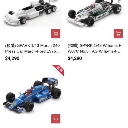
(預購) SPARK 1/43 March 240
(預購) SPARK 1/43 Williams F
Press Car March-Ford 1976 S
W07C No.5 TAG Williams-For
7071 20260812
d Long Beach GP 1982 S6999
$4,290
$4,290
20260812