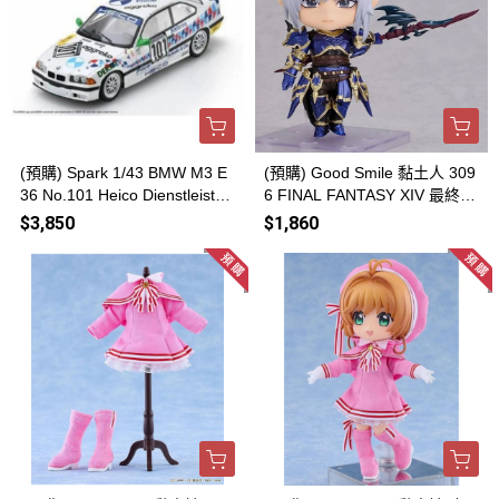
(預購) Spark 1/43 BMW M3 E
(預購) Good Smile 黏土人 309
36 No.101 Heico Dienstleistun
6 FINAL FANTASY XIV 最終幻
gen Winner Nürburgring 24H
想14 艾斯蒂尼安 20260816
$3,850
$1,860
1994S 43NUR1994 20260816