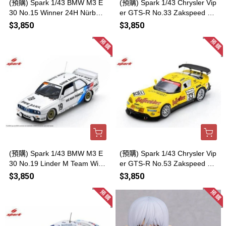
(預購) Spark 1/43 BMW M3 E
(預購) Spark 1/43 Chrysler Vip
30 No.15 Winner 24H Nürburg
er GTS-R No.33 Zakspeed M
ring 1991 43NUR1994 20260
otorsport Winner Nurburgring
$3,850
$3,850
816
24H 2001 43NUR1994 20260
816
(預購) Spark 1/43 BMW M3 E
(預購) Spark 1/43 Chrysler Vip
30 No.19 Linder M Team Winn
er GTS-R No.53 Zakspeed Ra
er Nürburgring 24H 1990 43N
cing Winner Nürburgring 24H
$3,850
$3,850
UR1994 20260816
1999 43NUR1994 20260816