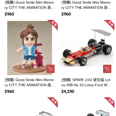
(預購) Good Smile Mini Memo
(預購) Good Smile Mini Memo
ry CITY THE ANIMATION 泉環
ry CITY THE ANIMATION 新倉
子 20260816
20260816
$960
$960
(預購) Good Smile Mini Memo
(預購) SPARK 1/43 麥拉倫 Lot
ry CITY THE ANIMATION 南雲
us 49B No.10 Lotus-Ford Win
美鳥 20260816
ner Mexico GP 1968 S6371 2
$960
$4,290
0260812