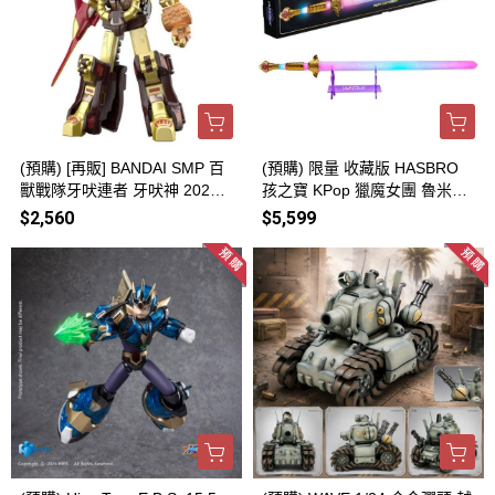
(預購) [再販] BANDAI SMP 百
(預購) 限量 收藏版 HASBRO
獸戰隊牙吠連者 牙吠神 20261
孩之寶 KPop 獵魔女團 魯米的
004
四寅劍 RUMI sain geom electr
$2,560
$5,599
onic sword 20260819