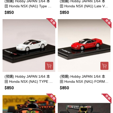
(預購) Hobby JAPAN 1/64 本
(預購) Hobby JAPAN 1/64 本
田 Honda NSX (NA1) Type S
田 Honda NSX (NA1) Late Ver
ZERO IMORA ORANGE PEA
sion 1994 CHAMPIONSHIP W
$850
$850
RL HJ648006SP 20260811
HITE HJ647006BW 20260811
(預購) Hobby JAPAN 1/64 本
(預購) Hobby JAPAN 1/64 本
田 Honda NSX (NA1) TYPE R
田 Honda NSX (NA1) FORMU
(NA1) 1992 CHAMPIONSHIP
LA RED HJ646006R 2026081
$850
$850
WHITE HJ647006AW 202608
1
11