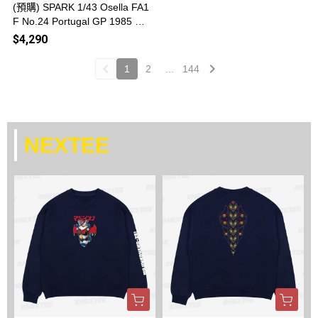
(預購) SPARK 1/43 Osella FA1
F No.24 Portugal GP 1985 S7
255 20260812
$4,290
1
2
...
144
NEXTEE