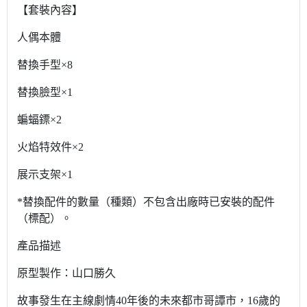
【套裝內容】
人偶本體
替換手型×8
替換臉型×1
蝙蝠鏢×2
火焰特效件×2
展示支架×1
*替換配件的數量（種類）不包含出廠時已安裝的配件
（標配）。
產品描述
原型製作：山口勝久
故事發生在主線劇情40年後的未來都市哥譚市，16歲的