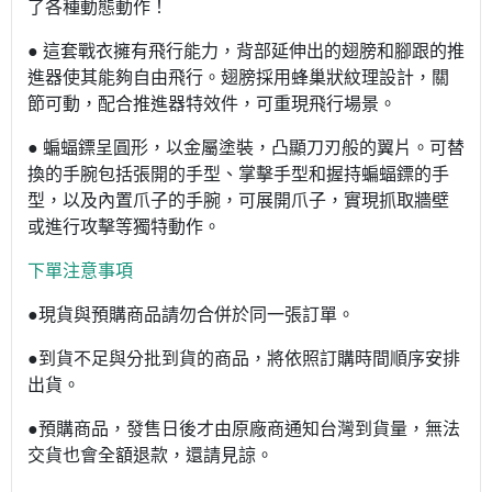
了各種動態動作！
● 這套戰衣擁有飛行能力，背部延伸出的翅膀和腳跟的推
進器使其能夠自由飛行。翅膀採用蜂巢狀紋理設計，關
節可動，配合推進器特效件，可重現飛行場景。
● 蝙蝠鏢呈圓形，以金屬塗裝，凸顯刀刃般的翼片。可替
換的手腕包括張開的手型、掌擊手型和握持蝙蝠鏢的手
型，以及內置爪子的手腕，可展開爪子，實現抓取牆壁
或進行攻擊等獨特動作。
下單注意事項
●現貨與預購商品請勿合併於同一張訂單。
●到貨不足與分批到貨的商品，將依照訂購時間順序安排
出貨。
●預購商品，發售日後才由原廠商通知台灣到貨量，無法
交貨也會全額退款，還請見諒。