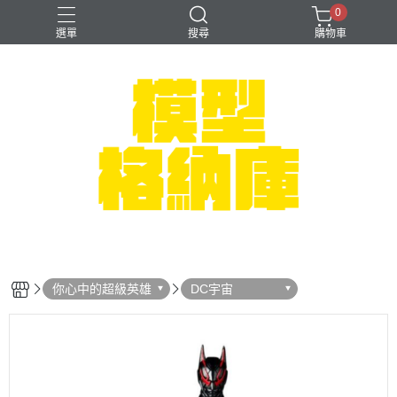
0
選單
搜尋
購物車
#NEXTEE
七龍珠
可以色色
崩壞：星穹鐵道
閃電霹靂車
你心中的超級英雄
DC宇宙