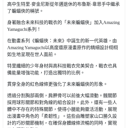
高中生特里·麥金尼斯從年邁退休的布魯斯·韋恩手中繼承
了蝙蝠俠的稱號。
身著融合未來科技的戰衣的「未來蝙蝠俠」加入Amazing
Yamaguchi系列！
在動畫系列《蝙蝠俠：未來》中誕生的新一代英雄，由
Amazing Yamaguchi以高度還原漫畫原作的精細設計栩栩
如生地呈現在世人面前。
特里纖細的少年身材與高科技戰衣完美契合，戰衣也具
備能量增強功能，打造出獨特的比例。
貫穿全身的紅色線條更強化了未來蝙蝠俠的形象。
透過分割胸部兩側，肩胛骨可以前後大幅滑動。髖關節
採用球形關節和對角線的組合設計。此外，還有一些人
體中不存在的特殊關節，使得小腿能夠靈活活動，展現
出漫畫中角色的「柔韌性」。這些由雕塑家山口勝久設
計的巧妙關節機制，在確保身體線條流暢的同時，實現